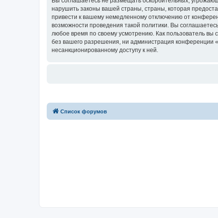
Вы соглашаетесь не размещать оскорбительных, угрожающ
нарушить законы вашей страны, страны, которая предостав
привести к вашему немедленному отключению от конференц
возможности проведения такой политики. Вы соглашаетесь 
любое время по своему усмотрению. Как пользователь вы 
без вашего разрешения, ни администрация конференции «for
несанкционированному доступу к ней.
Список форумов