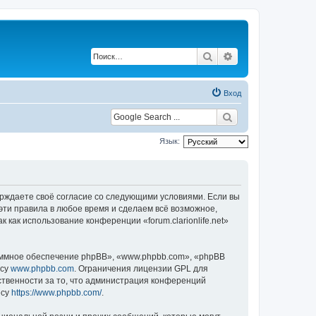
Поиск
Расширенный по
Вход
Язык:
одтверждаете своё согласие со следующими условиями. Если вы
ь эти правила в любое время и сделаем всё возможное,
 как использование конференции «forum.clarionlife.net»
ммное обеспечение phpBB», «www.phpbb.com», «phpBB
есу
www.phpbb.com
. Ограничения лицензии GPL для
ственности за то, что администрация конференций
есу
https://www.phpbb.com/
.