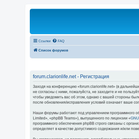
Ссылки
FAQ
Список форумов
forum.clarionlife.net - Регистрация
Заходя на конференцию «forum.clarionlife.net» (в дальнейшем
не согласны с ними, пожалуйста, не заходите и не пользуй
чтобы уведомить вас об этом, однако с вашей стороны было
после обновления/исправления условий означает ваше сог
Наши форумы работают под управлением программного об
Limited», «phpBB Teams»), выпущенного по лицензии «
GNU 
программного обеспечения phpBB строго связаны с органи
определяет в качестве допустимого содержания и/или по