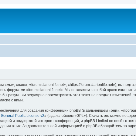
 «мы», «наш», «forum.clarionlife.net», «https://forum.clarionlife.net»), вы п
тесь форумами «forum.clarionlife.net». Мы оставляем за собой право изменят
 бы разумным регулярно просматривать этот текст на предмет изменений, так
ласие с ними.
еспечения для создания конференций phpBB (в дальнейшем «они», «програ
General Public License v2
» (в дальнейшем «GPL»). Скачать его можно по адр
зацией и поддержкой интернет-конференций, и phpBB Limited не несёт ответ
ведения в них. За дополнительной информацией о phpBB обращайтесь по адр