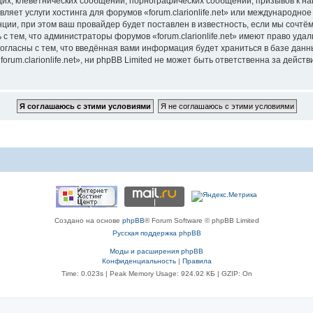
их, клеветнических сообщений, порнографических сообщений, призывов к на
ляет услуги хостинга для форумов «forum.clarionlife.net» или международн
ии, при этом ваш провайдер будет поставлен в известность, если мы сочтём
с тем, что администраторы форумов «forum.clarionlife.net» имеют право удал
согласны с тем, что введённая вами информация будет храниться в базе дан
um.clarionlife.net», ни phpBB Limited не может быть ответственна за действи
Создано на основе
phpBB
® Forum Software © phpBB Limited
Русская поддержка phpBB
Моды и расширения phpBB
Конфиденциальность
|
Правила
Time: 0.023s
| Peak Memory Usage: 924.92 КБ | GZIP: On