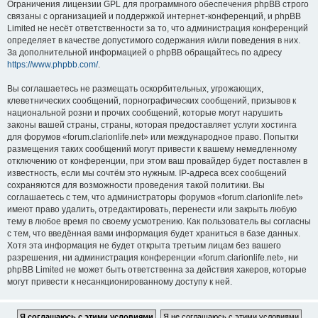
Ограничения лицензии GPL для программного обеспечения phpBB строго
связаны с организацией и поддержкой интернет-конференций, и phpBB
Limited не несёт ответственности за то, что администрация конференций
определяет в качестве допустимого содержания и/или поведения в них.
За дополнительной информацией о phpBB обращайтесь по адресу
https://www.phpbb.com/
.
Вы соглашаетесь не размещать оскорбительных, угрожающих,
клеветнических сообщений, порнографических сообщений, призывов к
национальной розни и прочих сообщений, которые могут нарушить
законы вашей страны, страны, которая предоставляет услуги хостинга
для форумов «forum.clarionlife.net» или международное право. Попытки
размещения таких сообщений могут привести к вашему немедленному
отключению от конференции, при этом ваш провайдер будет поставлен в
известность, если мы сочтём это нужным. IP-адреса всех сообщений
сохраняются для возможности проведения такой политики. Вы
соглашаетесь с тем, что администраторы форумов «forum.clarionlife.net»
имеют право удалить, отредактировать, перенести или закрыть любую
тему в любое время по своему усмотрению. Как пользователь вы согласны
с тем, что введённая вами информация будет храниться в базе данных.
Хотя эта информация не будет открыта третьим лицам без вашего
разрешения, ни администрация конференции «forum.clarionlife.net», ни
phpBB Limited не может быть ответственна за действия хакеров, которые
могут привести к несанкционированному доступу к ней.