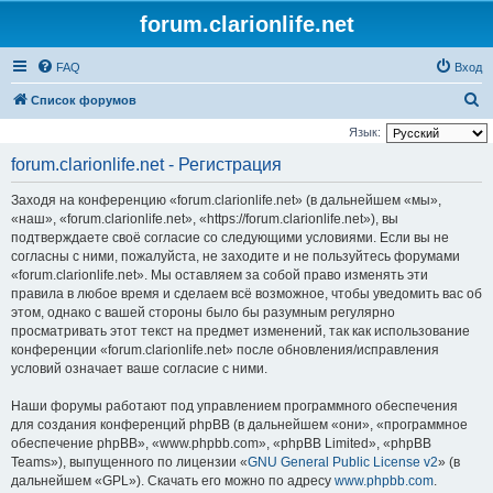
forum.clarionlife.net
FAQ
Вход
П
Список форумов
о
Язык:
и
forum.clarionlife.net - Регистрация
с
Заходя на конференцию «forum.clarionlife.net» (в дальнейшем «мы»,
к
«наш», «forum.clarionlife.net», «https://forum.clarionlife.net»), вы
подтверждаете своё согласие со следующими условиями. Если вы не
согласны с ними, пожалуйста, не заходите и не пользуйтесь форумами
«forum.clarionlife.net». Мы оставляем за собой право изменять эти
правила в любое время и сделаем всё возможное, чтобы уведомить вас об
этом, однако с вашей стороны было бы разумным регулярно
просматривать этот текст на предмет изменений, так как использование
конференции «forum.clarionlife.net» после обновления/исправления
условий означает ваше согласие с ними.
Наши форумы работают под управлением программного обеспечения
для создания конференций phpBB (в дальнейшем «они», «программное
обеспечение phpBB», «www.phpbb.com», «phpBB Limited», «phpBB
Teams»), выпущенного по лицензии «
GNU General Public License v2
» (в
дальнейшем «GPL»). Скачать его можно по адресу
www.phpbb.com
.