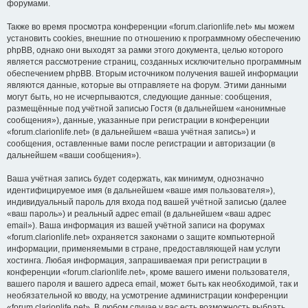
форумами.
Также во время просмотра конференции «forum.clarionlife.net» мы можем
установить cookies, внешние по отношению к программному обеспечению
phpBB, однако они выходят за рамки этого документа, целью которого
является рассмотрение страниц, созданных исключительно программным
обеспечением phpBB. Вторым источником получения вашей информации
являются данные, которые вы отправляете на форум. Этими данными
могут быть, но не исчерпываются, следующие данные: сообщения,
размещённые под учётной записью Гостя (в дальнейшем «анонимные
сообщения»), данные, указанные при регистрации в конференции
«forum.clarionlife.net» (в дальнейшем «ваша учётная запись») и
сообщения, оставленные вами после регистрации и авторизации (в
дальнейшем «ваши сообщения»).
Ваша учётная запись будет содержать, как минимум, однозначно
идентифицируемое имя (в дальнейшем «ваше имя пользователя»),
индивидуальный пароль для входа под вашей учётной записью (далее
«ваш пароль») и реальный адрес email (в дальнейшем «ваш адрес
email»). Ваша информация из вашей учётной записи на форумах
«forum.clarionlife.net» охраняется законами о защите компьютерной
информации, применяемыми в стране, предоставляющей нам услуги
хостинга. Любая информация, запрашиваемая при регистрации в
конференции «forum.clarionlife.net», кроме вашего имени пользователя,
вашего пароля и вашего адреса email, может быть как необходимой, так и
необязательной ко вводу, на усмотрение администрации конференции
«forum.clarionlife.net». В любом случае у вас есть возможность выбрать,