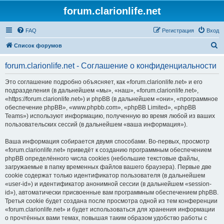
forum.clarionlife.net
FAQ
Регистрация
Вход
П
Список форумов
о
forum.clarionlife.net - Соглашение о конфиденциальности
и
с
Это соглашение подробно объясняет, как «forum.clarionlife.net» и его
подразделения (в дальнейшем «мы», «наш», «forum.clarionlife.net»,
к
«https://forum.clarionlife.net») и phpBB (в дальнейшем «они», «программное
обеспечение phpBB», «www.phpbb.com», «phpBB Limited», «phpBB
Teams») используют информацию, полученную во время любой из ваших
пользовательских сессий (в дальнейшем «ваша информация»).
Ваша информация собирается двумя способами. Во-первых, просмотр
«forum.clarionlife.net» приведёт к созданию программным обеспечением
phpBB определённого числа cookies (небольшие текстовые файлы,
загружаемые в папку временных файлов вашего браузера). Первые две
cookie содержат только идентификатор пользователя (в дальнейшем
«user-id») и идентификатор анонимной сессии (в дальнейшем «session-
id»), автоматически присвоенные вам программным обеспечением phpBB.
Третья cookie будет создана после просмотра одной из тем конференции
«forum.clarionlife.net» и будет использоваться для хранения информации
о прочтённых вами темах, повышая таким образом удобство работы с