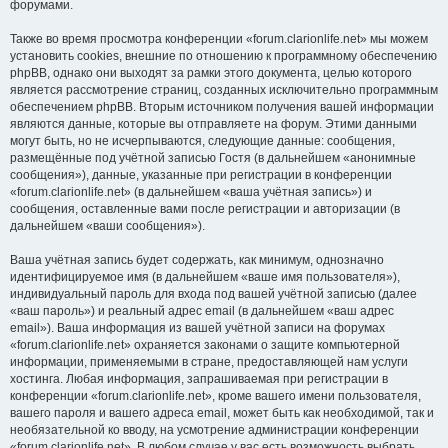
форумами.
Также во время просмотра конференции «forum.clarionlife.net» мы можем
установить cookies, внешние по отношению к программному обеспечению
phpBB, однако они выходят за рамки этого документа, целью которого
является рассмотрение страниц, созданных исключительно программным
обеспечением phpBB. Вторым источником получения вашей информации
являются данные, которые вы отправляете на форум. Этими данными
могут быть, но не исчерпываются, следующие данные: сообщения,
размещённые под учётной записью Гостя (в дальнейшем «анонимные
сообщения»), данные, указанные при регистрации в конференции
«forum.clarionlife.net» (в дальнейшем «ваша учётная запись») и
сообщения, оставленные вами после регистрации и авторизации (в
дальнейшем «ваши сообщения»).
Ваша учётная запись будет содержать, как минимум, однозначно
идентифицируемое имя (в дальнейшем «ваше имя пользователя»),
индивидуальный пароль для входа под вашей учётной записью (далее
«ваш пароль») и реальный адрес email (в дальнейшем «ваш адрес
email»). Ваша информация из вашей учётной записи на форумах
«forum.clarionlife.net» охраняется законами о защите компьютерной
информации, применяемыми в стране, предоставляющей нам услуги
хостинга. Любая информация, запрашиваемая при регистрации в
конференции «forum.clarionlife.net», кроме вашего имени пользователя,
вашего пароля и вашего адреса email, может быть как необходимой, так и
необязательной ко вводу, на усмотрение администрации конференции
«forum.clarionlife.net». В любом случае у вас есть возможность выбрать,