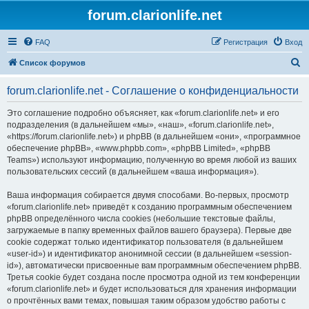
forum.clarionlife.net
FAQ
Регистрация
Вход
П
Список форумов
о
forum.clarionlife.net - Соглашение о конфиденциальности
и
с
Это соглашение подробно объясняет, как «forum.clarionlife.net» и его
подразделения (в дальнейшем «мы», «наш», «forum.clarionlife.net»,
к
«https://forum.clarionlife.net») и phpBB (в дальнейшем «они», «программное
обеспечение phpBB», «www.phpbb.com», «phpBB Limited», «phpBB
Teams») используют информацию, полученную во время любой из ваших
пользовательских сессий (в дальнейшем «ваша информация»).
Ваша информация собирается двумя способами. Во-первых, просмотр
«forum.clarionlife.net» приведёт к созданию программным обеспечением
phpBB определённого числа cookies (небольшие текстовые файлы,
загружаемые в папку временных файлов вашего браузера). Первые две
cookie содержат только идентификатор пользователя (в дальнейшем
«user-id») и идентификатор анонимной сессии (в дальнейшем «session-
id»), автоматически присвоенные вам программным обеспечением phpBB.
Третья cookie будет создана после просмотра одной из тем конференции
«forum.clarionlife.net» и будет использоваться для хранения информации
о прочтённых вами темах, повышая таким образом удобство работы с