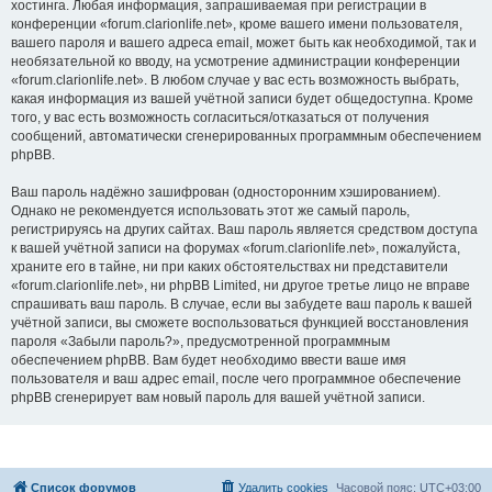
хостинга. Любая информация, запрашиваемая при регистрации в
конференции «forum.clarionlife.net», кроме вашего имени пользователя,
вашего пароля и вашего адреса email, может быть как необходимой, так и
необязательной ко вводу, на усмотрение администрации конференции
«forum.clarionlife.net». В любом случае у вас есть возможность выбрать,
какая информация из вашей учётной записи будет общедоступна. Кроме
того, у вас есть возможность согласиться/отказаться от получения
сообщений, автоматически сгенерированных программным обеспечением
phpBB.
Ваш пароль надёжно зашифрован (односторонним хэшированием).
Однако не рекомендуется использовать этот же самый пароль,
регистрируясь на других сайтах. Ваш пароль является средством доступа
к вашей учётной записи на форумах «forum.clarionlife.net», пожалуйста,
храните его в тайне, ни при каких обстоятельствах ни представители
«forum.clarionlife.net», ни phpBB Limited, ни другое третье лицо не вправе
спрашивать ваш пароль. В случае, если вы забудете ваш пароль к вашей
учётной записи, вы сможете воспользоваться функцией восстановления
пароля «Забыли пароль?», предусмотренной программным
обеспечением phpBB. Вам будет необходимо ввести ваше имя
пользователя и ваш адрес email, после чего программное обеспечение
phpBB сгенерирует вам новый пароль для вашей учётной записи.
Список форумов
Удалить cookies
Часовой пояс:
UTC+03:00