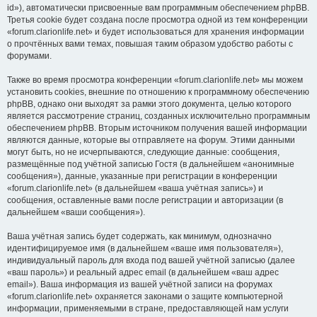
id»), автоматически присвоенные вам программным обеспечением phpBB.
Третья cookie будет создана после просмотра одной из тем конференции
«forum.clarionlife.net» и будет использоваться для хранения информации
о прочтённых вами темах, повышая таким образом удобство работы с
форумами.
Также во время просмотра конференции «forum.clarionlife.net» мы можем
установить cookies, внешние по отношению к программному обеспечению
phpBB, однако они выходят за рамки этого документа, целью которого
является рассмотрение страниц, созданных исключительно программным
обеспечением phpBB. Вторым источником получения вашей информации
являются данные, которые вы отправляете на форум. Этими данными
могут быть, но не исчерпываются, следующие данные: сообщения,
размещённые под учётной записью Гостя (в дальнейшем «анонимные
сообщения»), данные, указанные при регистрации в конференции
«forum.clarionlife.net» (в дальнейшем «ваша учётная запись») и
сообщения, оставленные вами после регистрации и авторизации (в
дальнейшем «ваши сообщения»).
Ваша учётная запись будет содержать, как минимум, однозначно
идентифицируемое имя (в дальнейшем «ваше имя пользователя»),
индивидуальный пароль для входа под вашей учётной записью (далее
«ваш пароль») и реальный адрес email (в дальнейшем «ваш адрес
email»). Ваша информация из вашей учётной записи на форумах
«forum.clarionlife.net» охраняется законами о защите компьютерной
информации, применяемыми в стране, предоставляющей нам услуги