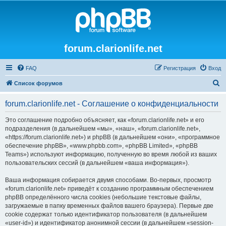
forum.clarionlife.net
FAQ
Регистрация
Вход
П
Список форумов
о
forum.clarionlife.net - Соглашение о конфиденциальности
и
с
Это соглашение подробно объясняет, как «forum.clarionlife.net» и его
подразделения (в дальнейшем «мы», «наш», «forum.clarionlife.net»,
к
«https://forum.clarionlife.net») и phpBB (в дальнейшем «они», «программное
обеспечение phpBB», «www.phpbb.com», «phpBB Limited», «phpBB
Teams») используют информацию, полученную во время любой из ваших
пользовательских сессий (в дальнейшем «ваша информация»).
Ваша информация собирается двумя способами. Во-первых, просмотр
«forum.clarionlife.net» приведёт к созданию программным обеспечением
phpBB определённого числа cookies (небольшие текстовые файлы,
загружаемые в папку временных файлов вашего браузера). Первые две
cookie содержат только идентификатор пользователя (в дальнейшем
«user-id») и идентификатор анонимной сессии (в дальнейшем «session-