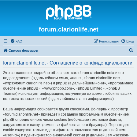
forum.clarionlife.net
FAQ
Регистрация
Вход
П
Список форумов
о
forum.clarionlife.net - Соглашение о конфиденциальности
и
с
Это соглашение подробно объясняет, как «forum.clarionlife.net» и его
подразделения (в дальнейшем «мы», «наш», «forum.clarionlife.net»,
к
«https://forum.clarionlife.net») и phpBB (в дальнейшем «они», «программное
обеспечение phpBB», «www.phpbb.com», «phpBB Limited», «phpBB
Teams») используют информацию, полученную во время любой из ваших
пользовательских сессий (в дальнейшем «ваша информация»).
Ваша информация собирается двумя способами. Во-первых, просмотр
«forum.clarionlife.net» приведёт к созданию программным обеспечением
phpBB определённого числа cookies (небольшие текстовые файлы,
загружаемые в папку временных файлов вашего браузера). Первые две
cookie содержат только идентификатор пользователя (в дальнейшем
«user-id») и идентификатор анонимной сессии (в дальнейшем «session-