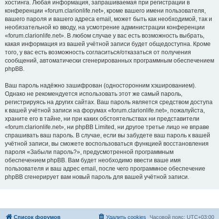
хостинга. Любая информация, запрашиваемая при регистрации в
конференции «forum.clarionlife.net», кроме вашего имени пользователя,
вашего пароля и вашего адреса email, может быть как необходимой, так и
необязательной ко вводу, на усмотрение администрации конференции
«forum.clarionlife.net». В любом случае у вас есть возможность выбрать,
какая информация из вашей учётной записи будет общедоступна. Кроме
того, у вас есть возможность согласиться/отказаться от получения
сообщений, автоматически сгенерированных программным обеспечением
phpBB.
Ваш пароль надёжно зашифрован (односторонним хэшированием).
Однако не рекомендуется использовать этот же самый пароль,
регистрируясь на других сайтах. Ваш пароль является средством доступа
к вашей учётной записи на форумах «forum.clarionlife.net», пожалуйста,
храните его в тайне, ни при каких обстоятельствах ни представители
«forum.clarionlife.net», ни phpBB Limited, ни другое третье лицо не вправе
спрашивать ваш пароль. В случае, если вы забудете ваш пароль к вашей
учётной записи, вы сможете воспользоваться функцией восстановления
пароля «Забыли пароль?», предусмотренной программным
обеспечением phpBB. Вам будет необходимо ввести ваше имя
пользователя и ваш адрес email, после чего программное обеспечение
phpBB сгенерирует вам новый пароль для вашей учётной записи.
Список форумов
Удалить cookies
Часовой пояс:
UTC+03:00