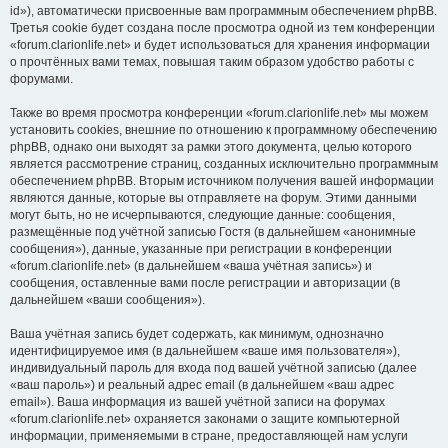
id»), автоматически присвоенные вам программным обеспечением phpBB.
Третья cookie будет создана после просмотра одной из тем конференции
«forum.clarionlife.net» и будет использоваться для хранения информации
о прочтённых вами темах, повышая таким образом удобство работы с
форумами.
Также во время просмотра конференции «forum.clarionlife.net» мы можем
установить cookies, внешние по отношению к программному обеспечению
phpBB, однако они выходят за рамки этого документа, целью которого
является рассмотрение страниц, созданных исключительно программным
обеспечением phpBB. Вторым источником получения вашей информации
являются данные, которые вы отправляете на форум. Этими данными
могут быть, но не исчерпываются, следующие данные: сообщения,
размещённые под учётной записью Гостя (в дальнейшем «анонимные
сообщения»), данные, указанные при регистрации в конференции
«forum.clarionlife.net» (в дальнейшем «ваша учётная запись») и
сообщения, оставленные вами после регистрации и авторизации (в
дальнейшем «ваши сообщения»).
Ваша учётная запись будет содержать, как минимум, однозначно
идентифицируемое имя (в дальнейшем «ваше имя пользователя»),
индивидуальный пароль для входа под вашей учётной записью (далее
«ваш пароль») и реальный адрес email (в дальнейшем «ваш адрес
email»). Ваша информация из вашей учётной записи на форумах
«forum.clarionlife.net» охраняется законами о защите компьютерной
информации, применяемыми в стране, предоставляющей нам услуги