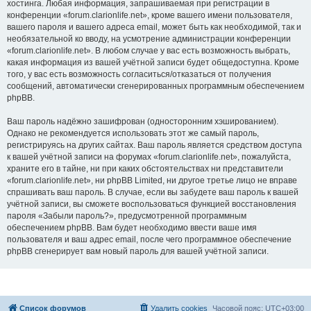
хостинга. Любая информация, запрашиваемая при регистрации в
конференции «forum.clarionlife.net», кроме вашего имени пользователя,
вашего пароля и вашего адреса email, может быть как необходимой, так и
необязательной ко вводу, на усмотрение администрации конференции
«forum.clarionlife.net». В любом случае у вас есть возможность выбрать,
какая информация из вашей учётной записи будет общедоступна. Кроме
того, у вас есть возможность согласиться/отказаться от получения
сообщений, автоматически сгенерированных программным обеспечением
phpBB.
Ваш пароль надёжно зашифрован (односторонним хэшированием).
Однако не рекомендуется использовать этот же самый пароль,
регистрируясь на других сайтах. Ваш пароль является средством доступа
к вашей учётной записи на форумах «forum.clarionlife.net», пожалуйста,
храните его в тайне, ни при каких обстоятельствах ни представители
«forum.clarionlife.net», ни phpBB Limited, ни другое третье лицо не вправе
спрашивать ваш пароль. В случае, если вы забудете ваш пароль к вашей
учётной записи, вы сможете воспользоваться функцией восстановления
пароля «Забыли пароль?», предусмотренной программным
обеспечением phpBB. Вам будет необходимо ввести ваше имя
пользователя и ваш адрес email, после чего программное обеспечение
phpBB сгенерирует вам новый пароль для вашей учётной записи.
Список форумов
Удалить cookies
Часовой пояс:
UTC+03:00