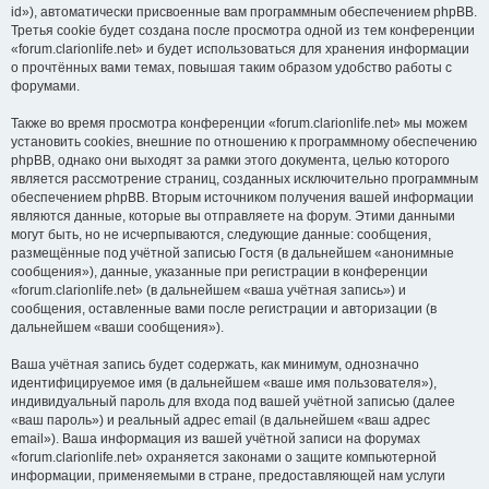
id»), автоматически присвоенные вам программным обеспечением phpBB.
Третья cookie будет создана после просмотра одной из тем конференции
«forum.clarionlife.net» и будет использоваться для хранения информации
о прочтённых вами темах, повышая таким образом удобство работы с
форумами.
Также во время просмотра конференции «forum.clarionlife.net» мы можем
установить cookies, внешние по отношению к программному обеспечению
phpBB, однако они выходят за рамки этого документа, целью которого
является рассмотрение страниц, созданных исключительно программным
обеспечением phpBB. Вторым источником получения вашей информации
являются данные, которые вы отправляете на форум. Этими данными
могут быть, но не исчерпываются, следующие данные: сообщения,
размещённые под учётной записью Гостя (в дальнейшем «анонимные
сообщения»), данные, указанные при регистрации в конференции
«forum.clarionlife.net» (в дальнейшем «ваша учётная запись») и
сообщения, оставленные вами после регистрации и авторизации (в
дальнейшем «ваши сообщения»).
Ваша учётная запись будет содержать, как минимум, однозначно
идентифицируемое имя (в дальнейшем «ваше имя пользователя»),
индивидуальный пароль для входа под вашей учётной записью (далее
«ваш пароль») и реальный адрес email (в дальнейшем «ваш адрес
email»). Ваша информация из вашей учётной записи на форумах
«forum.clarionlife.net» охраняется законами о защите компьютерной
информации, применяемыми в стране, предоставляющей нам услуги