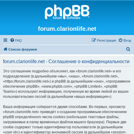
forum.clarionlife.net
FAQ
Регистрация
Вход
П
Список форумов
о
forum.clarionlife.net - Соглашение о конфиденциальности
и
с
Это соглашение подробно объясняет, как «forum.clarionlife.net» и его
подразделения (в дальнейшем «мы», «наш», «forum.clarionlife.net»,
к
«https://forum.clarionlife.net») и phpBB (в дальнейшем «они», «программное
обеспечение phpBB», «www.phpbb.com», «phpBB Limited», «phpBB
Teams») используют информацию, полученную во время любой из ваших
пользовательских сессий (в дальнейшем «ваша информация»).
Ваша информация собирается двумя способами. Во-первых, просмотр
«forum.clarionlife.net» приведёт к созданию программным обеспечением
phpBB определённого числа cookies (небольшие текстовые файлы,
загружаемые в папку временных файлов вашего браузера). Первые две
cookie содержат только идентификатор пользователя (в дальнейшем
«user-id») и идентификатор анонимной сессии (в дальнейшем «session-