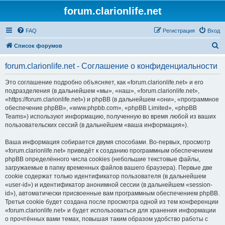
forum.clarionlife.net
FAQ
Регистрация
Вход
П
Список форумов
о
forum.clarionlife.net - Соглашение о конфиденциальности
и
с
Это соглашение подробно объясняет, как «forum.clarionlife.net» и его
подразделения (в дальнейшем «мы», «наш», «forum.clarionlife.net»,
к
«https://forum.clarionlife.net») и phpBB (в дальнейшем «они», «программное
обеспечение phpBB», «www.phpbb.com», «phpBB Limited», «phpBB
Teams») используют информацию, полученную во время любой из ваших
пользовательских сессий (в дальнейшем «ваша информация»).
Ваша информация собирается двумя способами. Во-первых, просмотр
«forum.clarionlife.net» приведёт к созданию программным обеспечением
phpBB определённого числа cookies (небольшие текстовые файлы,
загружаемые в папку временных файлов вашего браузера). Первые две
cookie содержат только идентификатор пользователя (в дальнейшем
«user-id») и идентификатор анонимной сессии (в дальнейшем «session-
id»), автоматически присвоенные вам программным обеспечением phpBB.
Третья cookie будет создана после просмотра одной из тем конференции
«forum.clarionlife.net» и будет использоваться для хранения информации
о прочтённых вами темах, повышая таким образом удобство работы с