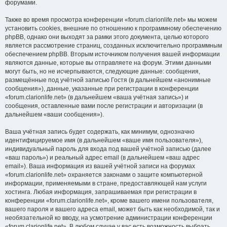
форумами.
Также во время просмотра конференции «forum.clarionlife.net» мы можем
установить cookies, внешние по отношению к программному обеспечению
phpBB, однако они выходят за рамки этого документа, целью которого
является рассмотрение страниц, созданных исключительно программным
обеспечением phpBB. Вторым источником получения вашей информации
являются данные, которые вы отправляете на форум. Этими данными
могут быть, но не исчерпываются, следующие данные: сообщения,
размещённые под учётной записью Гостя (в дальнейшем «анонимные
сообщения»), данные, указанные при регистрации в конференции
«forum.clarionlife.net» (в дальнейшем «ваша учётная запись») и
сообщения, оставленные вами после регистрации и авторизации (в
дальнейшем «ваши сообщения»).
Ваша учётная запись будет содержать, как минимум, однозначно
идентифицируемое имя (в дальнейшем «ваше имя пользователя»),
индивидуальный пароль для входа под вашей учётной записью (далее
«ваш пароль») и реальный адрес email (в дальнейшем «ваш адрес
email»). Ваша информация из вашей учётной записи на форумах
«forum.clarionlife.net» охраняется законами о защите компьютерной
информации, применяемыми в стране, предоставляющей нам услуги
хостинга. Любая информация, запрашиваемая при регистрации в
конференции «forum.clarionlife.net», кроме вашего имени пользователя,
вашего пароля и вашего адреса email, может быть как необходимой, так и
необязательной ко вводу, на усмотрение администрации конференции
«forum.clarionlife.net». В любом случае у вас есть возможность выбрать,