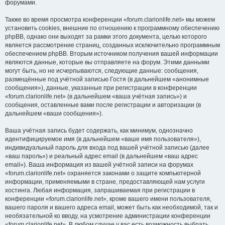
форумами.
Также во время просмотра конференции «forum.clarionlife.net» мы можем
установить cookies, внешние по отношению к программному обеспечению
phpBB, однако они выходят за рамки этого документа, целью которого
является рассмотрение страниц, созданных исключительно программным
обеспечением phpBB. Вторым источником получения вашей информации
являются данные, которые вы отправляете на форум. Этими данными
могут быть, но не исчерпываются, следующие данные: сообщения,
размещённые под учётной записью Гостя (в дальнейшем «анонимные
сообщения»), данные, указанные при регистрации в конференции
«forum.clarionlife.net» (в дальнейшем «ваша учётная запись») и
сообщения, оставленные вами после регистрации и авторизации (в
дальнейшем «ваши сообщения»).
Ваша учётная запись будет содержать, как минимум, однозначно
идентифицируемое имя (в дальнейшем «ваше имя пользователя»),
индивидуальный пароль для входа под вашей учётной записью (далее
«ваш пароль») и реальный адрес email (в дальнейшем «ваш адрес
email»). Ваша информация из вашей учётной записи на форумах
«forum.clarionlife.net» охраняется законами о защите компьютерной
информации, применяемыми в стране, предоставляющей нам услуги
хостинга. Любая информация, запрашиваемая при регистрации в
конференции «forum.clarionlife.net», кроме вашего имени пользователя,
вашего пароля и вашего адреса email, может быть как необходимой, так и
необязательной ко вводу, на усмотрение администрации конференции
«forum.clarionlife.net». В любом случае у вас есть возможность выбрать,