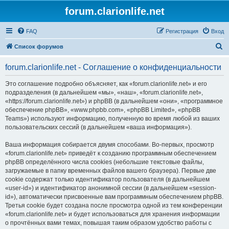
forum.clarionlife.net
FAQ
Регистрация
Вход
П
Список форумов
о
forum.clarionlife.net - Соглашение о конфиденциальности
и
с
Это соглашение подробно объясняет, как «forum.clarionlife.net» и его
подразделения (в дальнейшем «мы», «наш», «forum.clarionlife.net»,
к
«https://forum.clarionlife.net») и phpBB (в дальнейшем «они», «программное
обеспечение phpBB», «www.phpbb.com», «phpBB Limited», «phpBB
Teams») используют информацию, полученную во время любой из ваших
пользовательских сессий (в дальнейшем «ваша информация»).
Ваша информация собирается двумя способами. Во-первых, просмотр
«forum.clarionlife.net» приведёт к созданию программным обеспечением
phpBB определённого числа cookies (небольшие текстовые файлы,
загружаемые в папку временных файлов вашего браузера). Первые две
cookie содержат только идентификатор пользователя (в дальнейшем
«user-id») и идентификатор анонимной сессии (в дальнейшем «session-
id»), автоматически присвоенные вам программным обеспечением phpBB.
Третья cookie будет создана после просмотра одной из тем конференции
«forum.clarionlife.net» и будет использоваться для хранения информации
о прочтённых вами темах, повышая таким образом удобство работы с