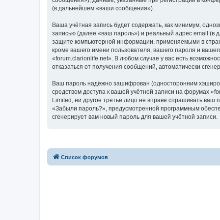
сообщения»), данные, указанные при регистрации в конфер
(в дальнейшем «ваши сообщения»).
Ваша учётная запись будет содержать, как минимум, одн
записью (далее «ваш пароль») и реальный адрес email (в 
защите компьютерной информации, применяемыми в стране,
кроме вашего имени пользователя, вашего пароля и вашего
«forum.clarionlife.net». В любом случае у вас есть возмож
отказаться от получения сообщений, автоматически сген
Ваш пароль надёжно зашифрован (односторонним хэширован
средством доступа к вашей учётной записи на форумах «forum
Limited, ни другое третье лицо не вправе спрашивать ваш
«Забыли пароль?», предусмотренной программным обеспеч
сгенерирует вам новый пароль для вашей учётной записи.
Список форумов