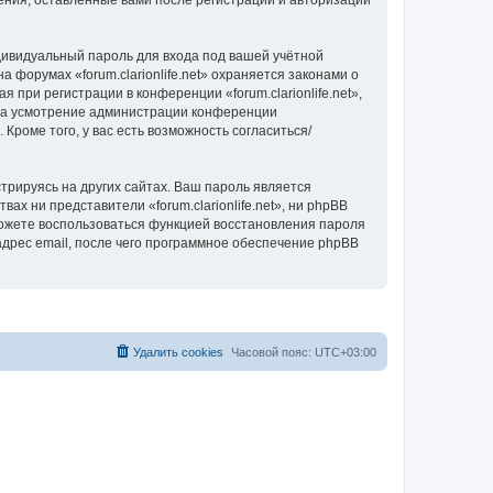
щения, оставленные вами после регистрации и авторизации
дивидуальный пароль для входа под вашей учётной
 форумах «forum.clarionlife.net» охраняется законами о
ри регистрации в конференции «forum.clarionlife.net»,
, на усмотрение администрации конференции
 Кроме того, у вас есть возможность согласиться/
рируясь на других сайтах. Ваш пароль является
вах ни представители «forum.clarionlife.net», ни phpBB
 сможете воспользоваться функцией восстановления пароля
дрес email, после чего программное обеспечение phpBB
Удалить cookies
Часовой пояс:
UTC+03:00