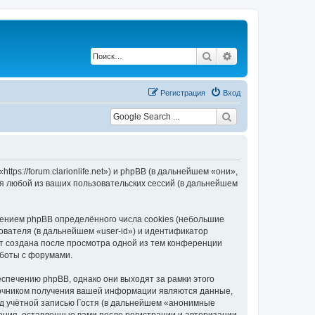
Поиск
Расширенный по
Регистрация
Вход
ttps://forum.clarionlife.net») и phpBB (в дальнейшем «они»,
я любой из ваших пользовательских сессий (в дальнейшем
чением phpBB определённого числа cookies (небольшие
ователя (в дальнейшем «user-id») и идентификатор
ет создана после просмотра одной из тем конференции
аботы с форумами.
еспечению phpBB, однако они выходят за рамки этого
точником получения вашей информации являются данные,
д учётной записью Гостя (в дальнейшем «анонимные