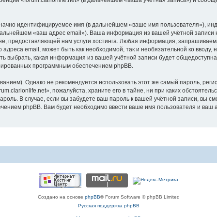
енции «forum.clarionlife.net» (в дальнейшем «ваша учётная запись») и сооб
означно идентифицируемое имя (в дальнейшем «ваше имя пользователя»), ин
дальнейшем «ваш адрес email»). Ваша информация из вашей учётной записи на
 предоставляющей нам услуги хостинга. Любая информация, запрашиваемая п
 адреса email, может быть как необходимой, так и необязательной ко вводу
ность выбрать, какая информация из вашей учётной записи будет общедоступна.
ерированных программным обеспечением phpBB.
ием). Однако не рекомендуется использовать этот же самый пароль, регист
.clarionlife.net», пожалуйста, храните его в тайне, ни при каких обстоятельст
 пароль. В случае, если вы забудете ваш пароль к вашей учётной записи, вы
ением phpBB. Вам будет необходимо ввести ваше имя пользователя и ваш а
Создано на основе
phpBB
® Forum Software © phpBB Limited
Русская поддержка phpBB