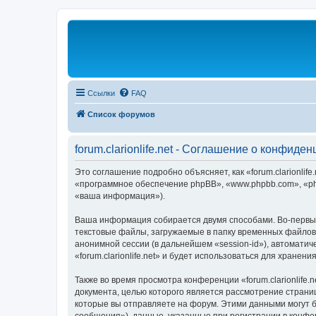
Ссылки
FAQ
Список форумов
forum.clarionlife.net - Соглашение о конфиде
Это соглашение подробно объясняет, как «forum.clarionlife.n
«программное обеспечение phpBB», «www.phpbb.com», «ph
«ваша информация»).
Ваша информация собирается двумя способами. Во-первых,
текстовые файлы, загружаемые в папку временных файлов 
анонимной сессии (в дальнейшем «session-id»), автомати
«forum.clarionlife.net» и будет использоваться для хран
Также во время просмотра конференции «forum.clarionlife
документа, целью которого является рассмотрение стран
которые вы отправляете на форум. Этими данными могут 