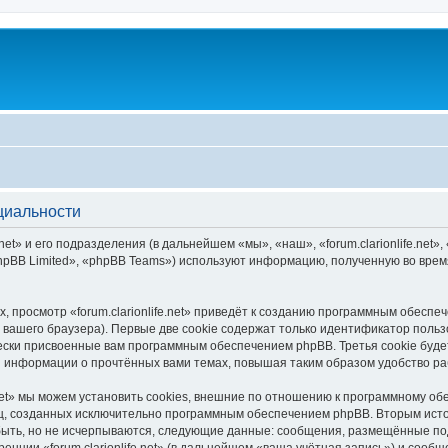
нциальности
et» и его подразделения (в дальнейшем «мы», «наш», «forum.clarionlife.net», «h
pBB Limited», «phpBB Teams») используют информацию, полученную во врем
 просмотр «forum.clarionlife.net» приведёт к созданию программным обеспе
вашего браузера). Первые две cookie содержат только идентификатор польз
чески присвоенные вам программным обеспечением phpBB. Третья cookie буд
ения информации о прочтённых вами темах, повышая таким образом удобство р
.net» мы можем установить cookies, внешние по отношению к программному об
иц, созданных исключительно программным обеспечением phpBB. Вторым ис
быть, но не исчерпываются, следующие данные: сообщения, размещённые по