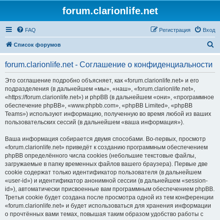
forum.clarionlife.net
FAQ
Регистрация
Вход
П
Список форумов
о
forum.clarionlife.net - Соглашение о конфиденциальности
и
с
Это соглашение подробно объясняет, как «forum.clarionlife.net» и его
подразделения (в дальнейшем «мы», «наш», «forum.clarionlife.net»,
к
«https://forum.clarionlife.net») и phpBB (в дальнейшем «они», «программное
обеспечение phpBB», «www.phpbb.com», «phpBB Limited», «phpBB
Teams») используют информацию, полученную во время любой из ваших
пользовательских сессий (в дальнейшем «ваша информация»).
Ваша информация собирается двумя способами. Во-первых, просмотр
«forum.clarionlife.net» приведёт к созданию программным обеспечением
phpBB определённого числа cookies (небольшие текстовые файлы,
загружаемые в папку временных файлов вашего браузера). Первые две
cookie содержат только идентификатор пользователя (в дальнейшем
«user-id») и идентификатор анонимной сессии (в дальнейшем «session-
id»), автоматически присвоенные вам программным обеспечением phpBB.
Третья cookie будет создана после просмотра одной из тем конференции
«forum.clarionlife.net» и будет использоваться для хранения информации
о прочтённых вами темах, повышая таким образом удобство работы с