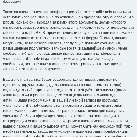
форумами.
Также во время просмотра конференции «forum.clarionlife.net» мы можем
установить cookies, внешние по отношению к программному обеспечению
phpBB, однако они выходят за рамки этого документа, целью которого
является рассмотрение страниц, созданных исключительно программным
обеспечением phpBB. Вторым источником получения вашей информации
являются данные, которые вы отправляете на форум. Этими данными
могут быть, но не исчерпываются, следующие данные: сообщения,
размещённые под учётной записью Гостя (в дальнейшем «анонимные
сообщения»), данные, указанные при регистрации в конференции
«forum.clarionlife.net» (в дальнейшем «ваша учётная запись») и
сообщения, оставленные вами после регистрации и авторизации (в
дальнейшем «ваши сообщения»).
Ваша учётная запись будет содержать, как минимум, однозначно
идентифицируемое имя (в дальнейшем «ваше имя пользователя»),
индивидуальный пароль для входа под вашей учётной записью (далее
«ваш пароль») и реальный адрес email (в дальнейшем «ваш адрес
email»). Ваша информация из вашей учётной записи на форумах
«forum.clarionlife.net» охраняется законами о защите компьютерной
информации, применяемыми в стране, предоставляющей нам услуги
хостинга. Любая информация, запрашиваемая при регистрации в
конференции «forum.clarionlife.net», кроме вашего имени пользователя,
вашего пароля и вашего адреса email, может быть как необходимой, так и
необязательной ко вводу, на усмотрение администрации конференции
«forum.clarionlife.net». В любом случае у вас есть возможность выбрать,