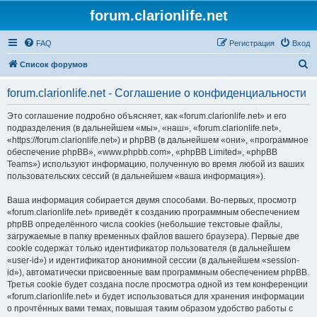
forum.clarionlife.net
FAQ
Регистрация
Вход
П
Список форумов
о
forum.clarionlife.net - Соглашение о конфиденциальности
и
с
Это соглашение подробно объясняет, как «forum.clarionlife.net» и его
подразделения (в дальнейшем «мы», «наш», «forum.clarionlife.net»,
к
«https://forum.clarionlife.net») и phpBB (в дальнейшем «они», «программное
обеспечение phpBB», «www.phpbb.com», «phpBB Limited», «phpBB
Teams») используют информацию, полученную во время любой из ваших
пользовательских сессий (в дальнейшем «ваша информация»).
Ваша информация собирается двумя способами. Во-первых, просмотр
«forum.clarionlife.net» приведёт к созданию программным обеспечением
phpBB определённого числа cookies (небольшие текстовые файлы,
загружаемые в папку временных файлов вашего браузера). Первые две
cookie содержат только идентификатор пользователя (в дальнейшем
«user-id») и идентификатор анонимной сессии (в дальнейшем «session-
id»), автоматически присвоенные вам программным обеспечением phpBB.
Третья cookie будет создана после просмотра одной из тем конференции
«forum.clarionlife.net» и будет использоваться для хранения информации
о прочтённых вами темах, повышая таким образом удобство работы с