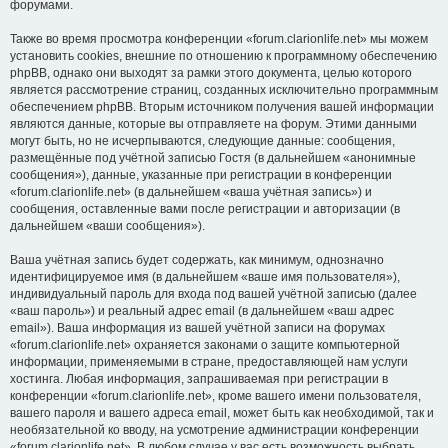
форумами.
Также во время просмотра конференции «forum.clarionlife.net» мы можем
установить cookies, внешние по отношению к программному обеспечению
phpBB, однако они выходят за рамки этого документа, целью которого
является рассмотрение страниц, созданных исключительно программным
обеспечением phpBB. Вторым источником получения вашей информации
являются данные, которые вы отправляете на форум. Этими данными
могут быть, но не исчерпываются, следующие данные: сообщения,
размещённые под учётной записью Гостя (в дальнейшем «анонимные
сообщения»), данные, указанные при регистрации в конференции
«forum.clarionlife.net» (в дальнейшем «ваша учётная запись») и
сообщения, оставленные вами после регистрации и авторизации (в
дальнейшем «ваши сообщения»).
Ваша учётная запись будет содержать, как минимум, однозначно
идентифицируемое имя (в дальнейшем «ваше имя пользователя»),
индивидуальный пароль для входа под вашей учётной записью (далее
«ваш пароль») и реальный адрес email (в дальнейшем «ваш адрес
email»). Ваша информация из вашей учётной записи на форумах
«forum.clarionlife.net» охраняется законами о защите компьютерной
информации, применяемыми в стране, предоставляющей нам услуги
хостинга. Любая информация, запрашиваемая при регистрации в
конференции «forum.clarionlife.net», кроме вашего имени пользователя,
вашего пароля и вашего адреса email, может быть как необходимой, так и
необязательной ко вводу, на усмотрение администрации конференции
«forum.clarionlife.net». В любом случае у вас есть возможность выбрать,