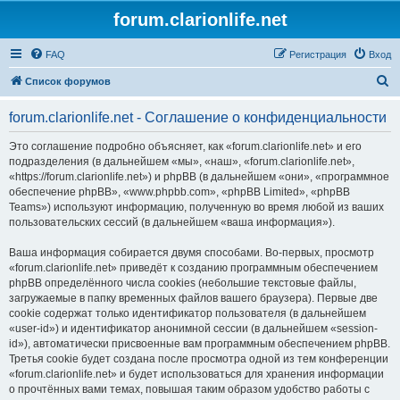
forum.clarionlife.net
FAQ
Регистрация
Вход
П
Список форумов
о
forum.clarionlife.net - Соглашение о конфиденциальности
и
с
Это соглашение подробно объясняет, как «forum.clarionlife.net» и его
подразделения (в дальнейшем «мы», «наш», «forum.clarionlife.net»,
к
«https://forum.clarionlife.net») и phpBB (в дальнейшем «они», «программное
обеспечение phpBB», «www.phpbb.com», «phpBB Limited», «phpBB
Teams») используют информацию, полученную во время любой из ваших
пользовательских сессий (в дальнейшем «ваша информация»).
Ваша информация собирается двумя способами. Во-первых, просмотр
«forum.clarionlife.net» приведёт к созданию программным обеспечением
phpBB определённого числа cookies (небольшие текстовые файлы,
загружаемые в папку временных файлов вашего браузера). Первые две
cookie содержат только идентификатор пользователя (в дальнейшем
«user-id») и идентификатор анонимной сессии (в дальнейшем «session-
id»), автоматически присвоенные вам программным обеспечением phpBB.
Третья cookie будет создана после просмотра одной из тем конференции
«forum.clarionlife.net» и будет использоваться для хранения информации
о прочтённых вами темах, повышая таким образом удобство работы с