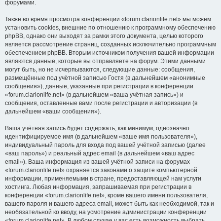
форумами.
Также во время просмотра конференции «forum.clarionlife.net» мы можем
установить cookies, внешние по отношению к программному обеспечению
phpBB, однако они выходят за рамки этого документа, целью которого
является рассмотрение страниц, созданных исключительно программным
обеспечением phpBB. Вторым источником получения вашей информации
являются данные, которые вы отправляете на форум. Этими данными
могут быть, но не исчерпываются, следующие данные: сообщения,
размещённые под учётной записью Гостя (в дальнейшем «анонимные
сообщения»), данные, указанные при регистрации в конференции
«forum.clarionlife.net» (в дальнейшем «ваша учётная запись») и
сообщения, оставленные вами после регистрации и авторизации (в
дальнейшем «ваши сообщения»).
Ваша учётная запись будет содержать, как минимум, однозначно
идентифицируемое имя (в дальнейшем «ваше имя пользователя»),
индивидуальный пароль для входа под вашей учётной записью (далее
«ваш пароль») и реальный адрес email (в дальнейшем «ваш адрес
email»). Ваша информация из вашей учётной записи на форумах
«forum.clarionlife.net» охраняется законами о защите компьютерной
информации, применяемыми в стране, предоставляющей нам услуги
хостинга. Любая информация, запрашиваемая при регистрации в
конференции «forum.clarionlife.net», кроме вашего имени пользователя,
вашего пароля и вашего адреса email, может быть как необходимой, так и
необязательной ко вводу, на усмотрение администрации конференции
«forum.clarionlife.net». В любом случае у вас есть возможность выбрать,