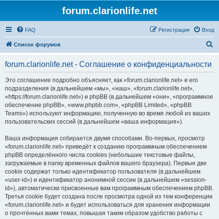
forum.clarionlife.net
FAQ
Регистрация
Вход
П
Список форумов
о
forum.clarionlife.net - Соглашение о конфиденциальности
и
с
Это соглашение подробно объясняет, как «forum.clarionlife.net» и его
подразделения (в дальнейшем «мы», «наш», «forum.clarionlife.net»,
к
«https://forum.clarionlife.net») и phpBB (в дальнейшем «они», «программное
обеспечение phpBB», «www.phpbb.com», «phpBB Limited», «phpBB
Teams») используют информацию, полученную во время любой из ваших
пользовательских сессий (в дальнейшем «ваша информация»).
Ваша информация собирается двумя способами. Во-первых, просмотр
«forum.clarionlife.net» приведёт к созданию программным обеспечением
phpBB определённого числа cookies (небольшие текстовые файлы,
загружаемые в папку временных файлов вашего браузера). Первые две
cookie содержат только идентификатор пользователя (в дальнейшем
«user-id») и идентификатор анонимной сессии (в дальнейшем «session-
id»), автоматически присвоенные вам программным обеспечением phpBB.
Третья cookie будет создана после просмотра одной из тем конференции
«forum.clarionlife.net» и будет использоваться для хранения информации
о прочтённых вами темах, повышая таким образом удобство работы с