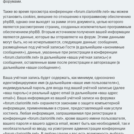
форумами.
Также во время просмотра конференции «forum.clarionlife.net» мы можем
установить cookies, внешние по отношению к программному обеспечению
phpBB, однако они выходят за рамки этого документа, целью которого
является рассмотрение страниц, созданных исключительно программным
обеспечением phpBB. Вторым источником получения вашей информации
являются данные, которые вы отправляете на форум. Этими данными
могут быть, но не исчерпываются, следующие данные: сообщения,
размещённые под учётной записью Гостя (в дальнейшем «анонимные
сообщения»), данные, указанные при регистрации в конференции
«forum.clarionlife.net» (в дальнейшем «ваша учётная запись») и
сообщения, оставленные вами после регистрации и авторизации (в
дальнейшем «ваши сообщения»).
Ваша учётная запись будет содержать, как минимум, однозначно
идентифицируемое имя (в дальнейшем «ваше имя пользователя»),
индивидуальный пароль для входа под вашей учётной записью (далее
«ваш пароль») и реальный адрес email (в дальнейшем «ваш адрес
email»). Ваша информация из вашей учётной записи на форумах
«forum.clarionlife.net» охраняется законами о защите компьютерной
информации, применяемыми в стране, предоставляющей нам услуги
хостинга. Любая информация, запрашиваемая при регистрации в
конференции «forum.clarionlife.net», кроме вашего имени пользователя,
вашего пароля и вашего адреса email, может быть как необходимой, так и
необязательной ко вводу, на усмотрение администрации конференции
«forum.clarionlife.net». В любом случае у вас есть возможность выбрать,