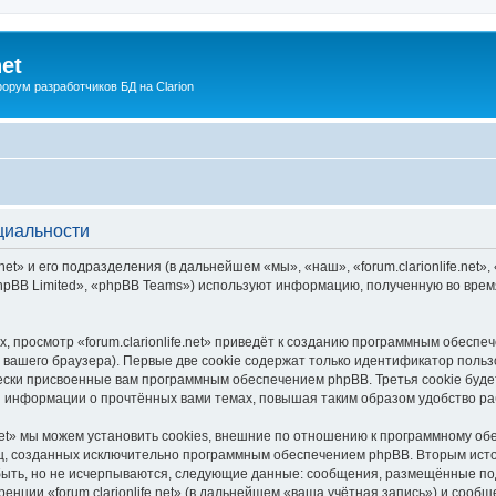
net
рум разработчиков БД на Clarion
нциальности
et» и его подразделения (в дальнейшем «мы», «наш», «forum.clarionlife.net», «h
pBB Limited», «phpBB Teams») используют информацию, полученную во врем
 просмотр «forum.clarionlife.net» приведёт к созданию программным обеспе
вашего браузера). Первые две cookie содержат только идентификатор польз
чески присвоенные вам программным обеспечением phpBB. Третья cookie буд
ения информации о прочтённых вами темах, повышая таким образом удобство р
.net» мы можем установить cookies, внешние по отношению к программному об
иц, созданных исключительно программным обеспечением phpBB. Вторым ис
быть, но не исчерпываются, следующие данные: сообщения, размещённые по
енции «forum.clarionlife.net» (в дальнейшем «ваша учётная запись») и сооб