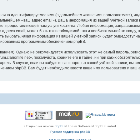
означно идентифицируемое имя (в дальнейшем «ваше имя пользователя»), ин
дальнейшем «ваш адрес email»). Ваша информация из вашей учётной записи на
 предоставляющей нам услуги хостинга. Любая информация, запрашиваемая п
 адреса email, может быть как необходимой, так и необязательной ко вводу
ность выбрать, какая информация из вашей учётной записи будет общедоступна.
ерированных программным обеспечением phpBB.
ием). Однако не рекомендуется использовать этот же самый пароль, регист
.clarionlife.net», пожалуйста, храните его в тайне, ни при каких обстоятельст
 пароль. В случае, если вы забудете ваш пароль к вашей учётной записи, вы
ением phpBB. Вам будет необходимо ввести ваше имя пользователя и ваш а
Создано на основе
phpBB
® Forum Software © phpBB Limited
Русская поддержка phpBB
Моды и расширения phpBB