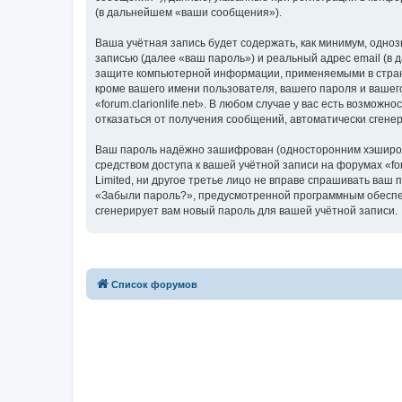
(в дальнейшем «ваши сообщения»).
Ваша учётная запись будет содержать, как минимум, одн
записью (далее «ваш пароль») и реальный адрес email (в 
защите компьютерной информации, применяемыми в стране,
кроме вашего имени пользователя, вашего пароля и вашего
«forum.clarionlife.net». В любом случае у вас есть возмож
отказаться от получения сообщений, автоматически сген
Ваш пароль надёжно зашифрован (односторонним хэширован
средством доступа к вашей учётной записи на форумах «forum
Limited, ни другое третье лицо не вправе спрашивать ваш
«Забыли пароль?», предусмотренной программным обеспеч
сгенерирует вам новый пароль для вашей учётной записи.
Список форумов