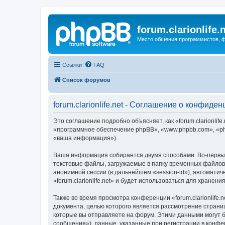
forum.clarionlife.
Место общения программистов, фо
Ссылки
FAQ
Список форумов
forum.clarionlife.net - Соглашение о конфиде
Это соглашение подробно объясняет, как «forum.clarionlife.n
«программное обеспечение phpBB», «www.phpbb.com», «ph
«ваша информация»).
Ваша информация собирается двумя способами. Во-первых,
текстовые файлы, загружаемые в папку временных файлов 
анонимной сессии (в дальнейшем «session-id»), автомати
«forum.clarionlife.net» и будет использоваться для хран
Также во время просмотра конференции «forum.clarionlife
документа, целью которого является рассмотрение стран
которые вы отправляете на форум. Этими данными могут 
сообщения»), данные, указанные при регистрации в конфер