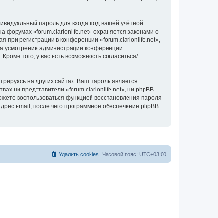
дивидуальный пароль для входа под вашей учётной
 форумах «forum.clarionlife.net» охраняется законами о
ри регистрации в конференции «forum.clarionlife.net»,
, на усмотрение администрации конференции
 Кроме того, у вас есть возможность согласиться/
рируясь на других сайтах. Ваш пароль является
вах ни представители «forum.clarionlife.net», ни phpBB
 сможете воспользоваться функцией восстановления пароля
дрес email, после чего программное обеспечение phpBB
Удалить cookies
Часовой пояс:
UTC+03:00