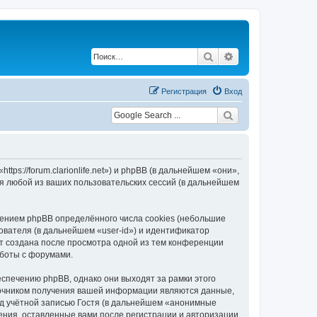
Поиск
Расширенный по
Регистрация
Вход
ttps://forum.clarionlife.net») и phpBB (в дальнейшем «они»,
я любой из ваших пользовательских сессий (в дальнейшем
чением phpBB определённого числа cookies (небольшие
ователя (в дальнейшем «user-id») и идентификатор
ет создана после просмотра одной из тем конференции
аботы с форумами.
еспечению phpBB, однако они выходят за рамки этого
точником получения вашей информации являются данные,
д учётной записью Гостя (в дальнейшем «анонимные
щения, оставленные вами после регистрации и авторизации