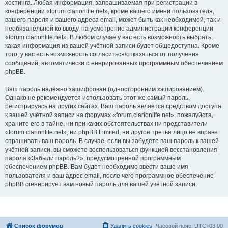
хостинга. Любая информация, запрашиваемая при регистрации в
конференции «forum.clarionlife.net», кроме вашего имени пользователя,
вашего пароля и вашего адреса email, может быть как необходимой, так и
необязательной ко вводу, на усмотрение администрации конференции
«forum.clarionlife.net». В любом случае у вас есть возможность выбрать,
какая информация из вашей учётной записи будет общедоступна. Кроме
того, у вас есть возможность согласиться/отказаться от получения
сообщений, автоматически сгенерированных программным обеспечением
phpBB.
Ваш пароль надёжно зашифрован (односторонним хэшированием).
Однако не рекомендуется использовать этот же самый пароль,
регистрируясь на других сайтах. Ваш пароль является средством доступа
к вашей учётной записи на форумах «forum.clarionlife.net», пожалуйста,
храните его в тайне, ни при каких обстоятельствах ни представители
«forum.clarionlife.net», ни phpBB Limited, ни другое третье лицо не вправе
спрашивать ваш пароль. В случае, если вы забудете ваш пароль к вашей
учётной записи, вы сможете воспользоваться функцией восстановления
пароля «Забыли пароль?», предусмотренной программным
обеспечением phpBB. Вам будет необходимо ввести ваше имя
пользователя и ваш адрес email, после чего программное обеспечение
phpBB сгенерирует вам новый пароль для вашей учётной записи.
Список форумов
Удалить cookies
Часовой пояс:
UTC+03:00