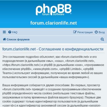
forum.clarionlife.net
FAQ
Регистрация
Вход
П
Список форумов
о
forum.clarionlife.net - Соглашение о конфиденциальности
и
с
Это соглашение подробно объясняет, как «forum.clarionlife.net» и его
подразделения (в дальнейшем «мы», «наш», «forum.clarionlife.net»,
к
«https://forum.clarionlife.net») и phpBB (в дальнейшем «они», «программное
обеспечение phpBB», «www.phpbb.com», «phpBB Limited», «phpBB
Teams») используют информацию, полученную во время любой из ваших
пользовательских сессий (в дальнейшем «ваша информация»).
Ваша информация собирается двумя способами. Во-первых, просмотр
«forum.clarionlife.net» приведёт к созданию программным обеспечением
phpBB определённого числа cookies (небольшие текстовые файлы,
загружаемые в папку временных файлов вашего браузера). Первые две
cookie содержат только идентификатор пользователя (в дальнейшем
«user-id») и идентификатор анонимной сессии (в дальнейшем «session-