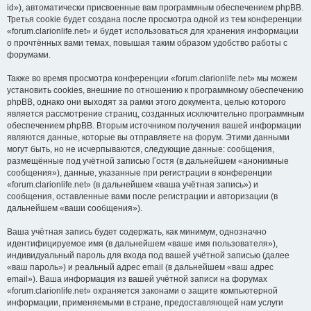
id»), автоматически присвоенные вам программным обеспечением phpBB.
Третья cookie будет создана после просмотра одной из тем конференции
«forum.clarionlife.net» и будет использоваться для хранения информации
о прочтённых вами темах, повышая таким образом удобство работы с
форумами.
Также во время просмотра конференции «forum.clarionlife.net» мы можем
установить cookies, внешние по отношению к программному обеспечению
phpBB, однако они выходят за рамки этого документа, целью которого
является рассмотрение страниц, созданных исключительно программным
обеспечением phpBB. Вторым источником получения вашей информации
являются данные, которые вы отправляете на форум. Этими данными
могут быть, но не исчерпываются, следующие данные: сообщения,
размещённые под учётной записью Гостя (в дальнейшем «анонимные
сообщения»), данные, указанные при регистрации в конференции
«forum.clarionlife.net» (в дальнейшем «ваша учётная запись») и
сообщения, оставленные вами после регистрации и авторизации (в
дальнейшем «ваши сообщения»).
Ваша учётная запись будет содержать, как минимум, однозначно
идентифицируемое имя (в дальнейшем «ваше имя пользователя»),
индивидуальный пароль для входа под вашей учётной записью (далее
«ваш пароль») и реальный адрес email (в дальнейшем «ваш адрес
email»). Ваша информация из вашей учётной записи на форумах
«forum.clarionlife.net» охраняется законами о защите компьютерной
информации, применяемыми в стране, предоставляющей нам услуги