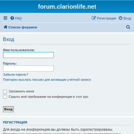
forum.clarionlife.net
FAQ
Регистрация
Вход
П
Список форумов
о
Вход
и
с
Имя пользователя:
к
Пароль:
Забыли пароль?
Повторно выслать письмо для активации учётной записи
Запомнить меня
Скрыть моё пребывание на конференции в этот раз
РЕГИСТРАЦИЯ
Для входа на конференцию вы должны быть зарегистрированы.