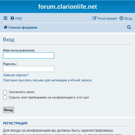
forum.clarionlife.net
FAQ
Регистрация
Вход
П
Список форумов
о
Вход
и
с
Имя пользователя:
к
Пароль:
Забыли пароль?
Повторно выслать письмо для активации учётной записи
Запомнить меня
Скрыть моё пребывание на конференции в этот раз
РЕГИСТРАЦИЯ
Для входа на конференцию вы должны быть зарегистрированы.