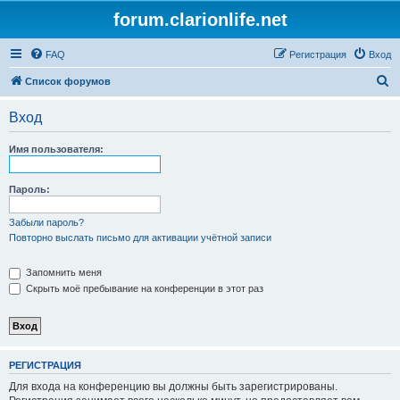
forum.clarionlife.net
FAQ
Регистрация
Вход
П
Список форумов
о
Вход
и
с
Имя пользователя:
к
Пароль:
Забыли пароль?
Повторно выслать письмо для активации учётной записи
Запомнить меня
Скрыть моё пребывание на конференции в этот раз
РЕГИСТРАЦИЯ
Для входа на конференцию вы должны быть зарегистрированы.