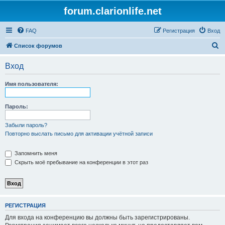
forum.clarionlife.net
FAQ
Регистрация
Вход
П
Список форумов
о
Вход
и
с
Имя пользователя:
к
Пароль:
Забыли пароль?
Повторно выслать письмо для активации учётной записи
Запомнить меня
Скрыть моё пребывание на конференции в этот раз
РЕГИСТРАЦИЯ
Для входа на конференцию вы должны быть зарегистрированы.