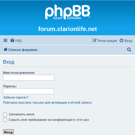
forum.clarionlife.net
FAQ
Регистрация
Вход
П
Список форумов
о
Вход
и
с
Имя пользователя:
к
Пароль:
Забыли пароль?
Повторно выслать письмо для активации учётной записи
Запомнить меня
Скрыть моё пребывание на конференции в этот раз