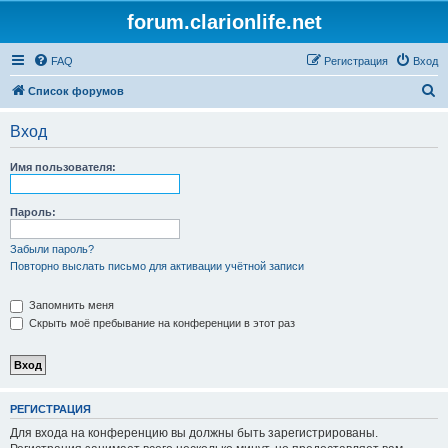
forum.clarionlife.net
FAQ
Регистрация
Вход
П
Список форумов
о
Вход
и
с
Имя пользователя:
к
Пароль:
Забыли пароль?
Повторно выслать письмо для активации учётной записи
Запомнить меня
Скрыть моё пребывание на конференции в этот раз
РЕГИСТРАЦИЯ
Для входа на конференцию вы должны быть зарегистрированы.