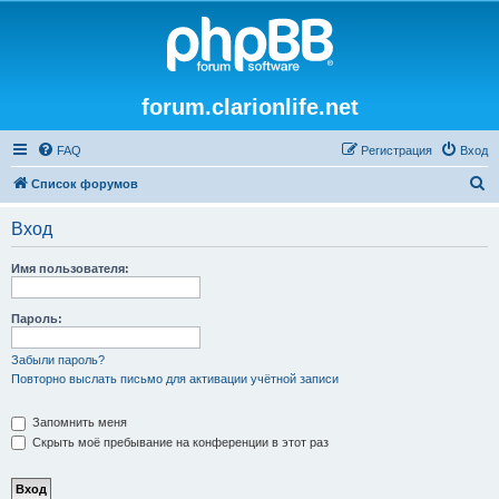
forum.clarionlife.net
FAQ
Регистрация
Вход
П
Список форумов
о
Вход
и
с
Имя пользователя:
к
Пароль:
Забыли пароль?
Повторно выслать письмо для активации учётной записи
Запомнить меня
Скрыть моё пребывание на конференции в этот раз