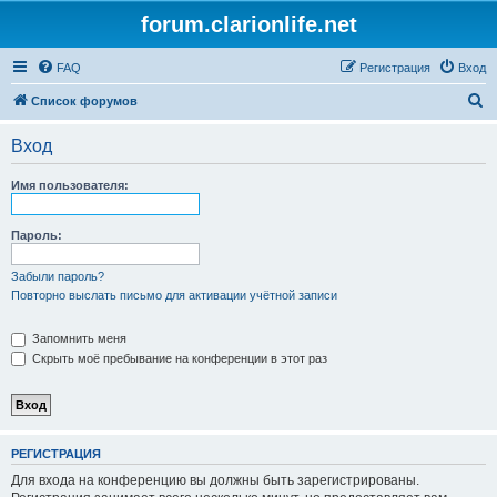
forum.clarionlife.net
FAQ
Регистрация
Вход
П
Список форумов
о
Вход
и
с
Имя пользователя:
к
Пароль:
Забыли пароль?
Повторно выслать письмо для активации учётной записи
Запомнить меня
Скрыть моё пребывание на конференции в этот раз
РЕГИСТРАЦИЯ
Для входа на конференцию вы должны быть зарегистрированы.