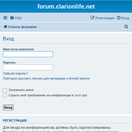
forum.clarionlife.net
FAQ
Регистрация
Вход
П
Список форумов
о
Вход
и
с
Имя пользователя:
к
Пароль:
Забыли пароль?
Повторно выслать письмо для активации учётной записи
Запомнить меня
Скрыть моё пребывание на конференции в этот раз
РЕГИСТРАЦИЯ
Для входа на конференцию вы должны быть зарегистрированы.