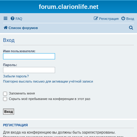
forum.clarionlife.net
FAQ
Регистрация
Вход
П
Список форумов
о
Вход
и
с
Имя пользователя:
к
Пароль:
Забыли пароль?
Повторно выслать письмо для активации учётной записи
Запомнить меня
Скрыть моё пребывание на конференции в этот раз
РЕГИСТРАЦИЯ
Для входа на конференцию вы должны быть зарегистрированы.