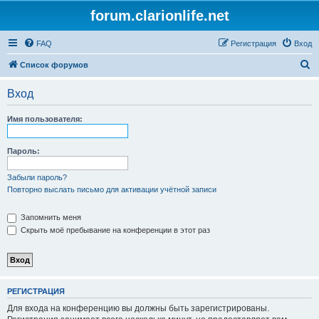
forum.clarionlife.net
FAQ
Регистрация
Вход
П
Список форумов
о
Вход
и
с
Имя пользователя:
к
Пароль:
Забыли пароль?
Повторно выслать письмо для активации учётной записи
Запомнить меня
Скрыть моё пребывание на конференции в этот раз
РЕГИСТРАЦИЯ
Для входа на конференцию вы должны быть зарегистрированы.