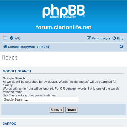
forum.clarionlife.net
FAQ
Регистрация
Вход
П
Список форумов
Поиск
о
Поиск
и
с
GOOGLE SEARCH
к
Google Search:
All words will be searched for by default. Words “inside quotes” will be searched for
exactly.
Words with a - in front will be ignored. Put OR between words if only one of the words
must be found.
Use * as a wildcard for partial matches.
ЗАПРОС