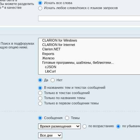
Искать все слова
 Вы можете разделить
те
*
в качестве
Искать любое слово/поиск с языком запросов
. Поиск в подфорумах
ющую опцию ниже.
Да
Нет
В названиях тем и текстах сообщений
Только в текстах сообщений
Только по названию темы
Только в первом сообщении темы
Сообщения
Темы
по возрастанию
по убыван