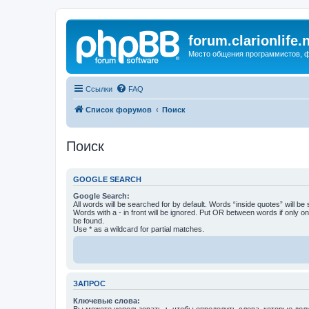
forum.clarionlife.
Место общения программистов, фо
Ссылки
FAQ
Список форумов
Поиск
Поиск
GOOGLE SEARCH
Google Search:
All words will be searched for by default. Words “inside quotes” will be
Words with a - in front will be ignored. Put OR between words if only o
be found.
Use * as a wildcard for partial matches.
ЗАПРОС
Ключевые слова:
Вы можете использовать
+
, чтобы определить слова, которые дол