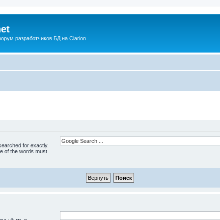
net
рум разработчиков БД на Clarion
 searched for exactly.
ne of the words must
жны быть в