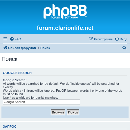
forum.clarionlife.net
FAQ
Регистрация
Вход
П
Список форумов
Поиск
о
Поиск
и
с
GOOGLE SEARCH
к
Google Search:
All words will be searched for by default. Words “inside quotes” will be searched for
exactly.
Words with a - in front will be ignored. Put OR between words if only one of the words
must be found.
Use * as a wildcard for partial matches.
ЗАПРОС