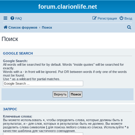
forum.clarionlife.net
FAQ
Регистрация
Вход
П
Список форумов
Поиск
о
Поиск
и
с
GOOGLE SEARCH
к
Google Search:
All words will be searched for by default. Words “inside quotes” will be searched for
exactly.
Words with a - in front will be ignored. Put OR between words if only one of the words
must be found.
Use * as a wildcard for partial matches.
ЗАПРОС
Ключевые слова:
Вы можете использовать
+
, чтобы определить слова, которые должны быть в
результатах, и
-
для слов, которых в результатах быть не должно. Вы можете
разделить слова символом
|
для поиска любого слова из списка. Используйте
*
в
качестве шаблона для частичного совпадения.