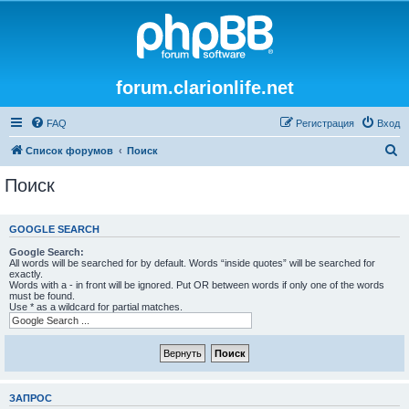
forum.clarionlife.net
FAQ
Регистрация
Вход
П
Список форумов
Поиск
о
Поиск
и
с
GOOGLE SEARCH
к
Google Search:
All words will be searched for by default. Words “inside quotes” will be searched for
exactly.
Words with a - in front will be ignored. Put OR between words if only one of the words
must be found.
Use * as a wildcard for partial matches.
ЗАПРОС