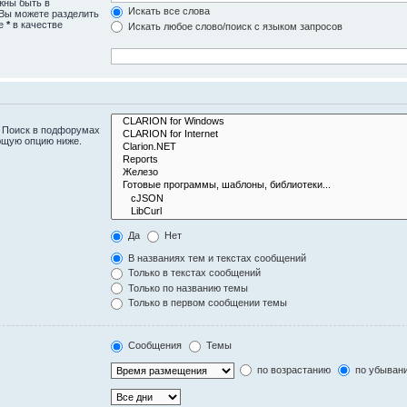
жны быть в
Искать все слова
 Вы можете разделить
те
*
в качестве
Искать любое слово/поиск с языком запросов
. Поиск в подфорумах
ющую опцию ниже.
Да
Нет
В названиях тем и текстах сообщений
Только в текстах сообщений
Только по названию темы
Только в первом сообщении темы
Сообщения
Темы
по возрастанию
по убыван