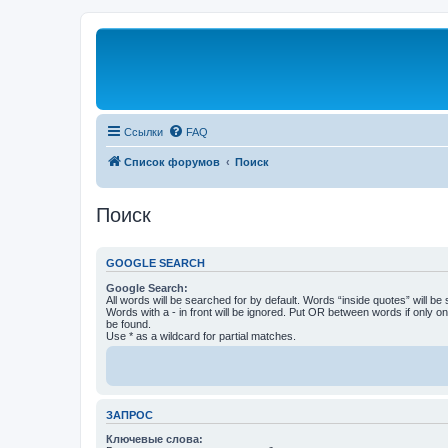
Ссылки
FAQ
Список форумов
Поиск
Поиск
GOOGLE SEARCH
Google Search:
All words will be searched for by default. Words “inside quotes” will be
Words with a - in front will be ignored. Put OR between words if only o
be found.
Use * as a wildcard for partial matches.
ЗАПРОС
Ключевые слова: