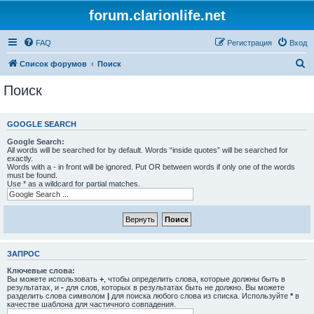
forum.clarionlife.net
FAQ
Регистрация
Вход
П
Список форумов
Поиск
о
Поиск
и
с
GOOGLE SEARCH
к
Google Search:
All words will be searched for by default. Words “inside quotes” will be searched for
exactly.
Words with a - in front will be ignored. Put OR between words if only one of the words
must be found.
Use * as a wildcard for partial matches.
ЗАПРОС
Ключевые слова:
Вы можете использовать
+
, чтобы определить слова, которые должны быть в
результатах, и
-
для слов, которых в результатах быть не должно. Вы можете
разделить слова символом
|
для поиска любого слова из списка. Используйте
*
в
качестве шаблона для частичного совпадения.