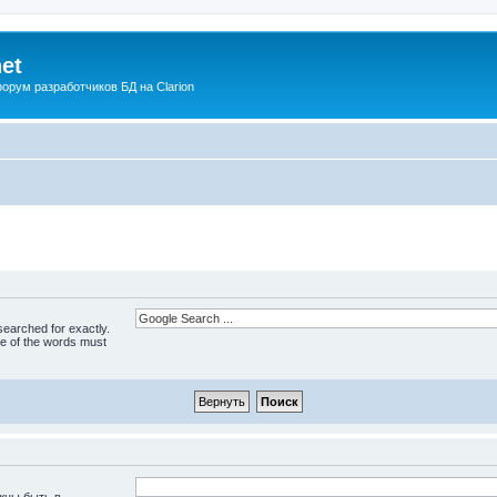
net
рум разработчиков БД на Clarion
 searched for exactly.
ne of the words must
жны быть в