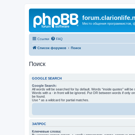
forum.clarionlife.
Место общения программистов, фо
Ссылки
FAQ
Список форумов
Поиск
Поиск
GOOGLE SEARCH
Google Search:
All words will be searched for by default. Words “inside quotes” will be
Words with a - in front will be ignored. Put OR between words if only o
be found.
Use * as a wildcard for partial matches.
ЗАПРОС
Ключевые слова:
Вы можете использовать
+
, чтобы определить слова, которые дол