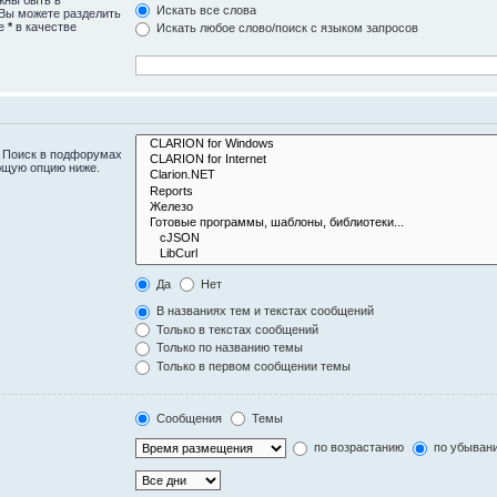
Искать все слова
 Вы можете разделить
те
*
в качестве
Искать любое слово/поиск с языком запросов
. Поиск в подфорумах
ющую опцию ниже.
Да
Нет
В названиях тем и текстах сообщений
Только в текстах сообщений
Только по названию темы
Только в первом сообщении темы
Сообщения
Темы
по возрастанию
по убыван