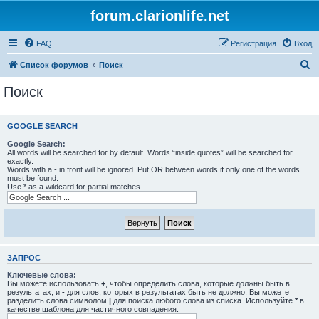
forum.clarionlife.net
FAQ
Регистрация
Вход
П
Список форумов
Поиск
о
Поиск
и
с
GOOGLE SEARCH
к
Google Search:
All words will be searched for by default. Words “inside quotes” will be searched for
exactly.
Words with a - in front will be ignored. Put OR between words if only one of the words
must be found.
Use * as a wildcard for partial matches.
ЗАПРОС
Ключевые слова:
Вы можете использовать
+
, чтобы определить слова, которые должны быть в
результатах, и
-
для слов, которых в результатах быть не должно. Вы можете
разделить слова символом
|
для поиска любого слова из списка. Используйте
*
в
качестве шаблона для частичного совпадения.