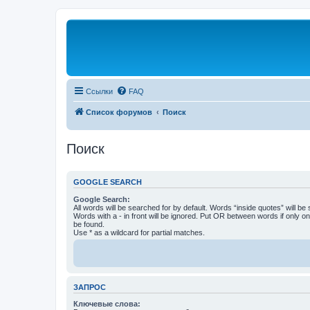
Ссылки
FAQ
Список форумов
Поиск
Поиск
GOOGLE SEARCH
Google Search:
All words will be searched for by default. Words “inside quotes” will be
Words with a - in front will be ignored. Put OR between words if only o
be found.
Use * as a wildcard for partial matches.
ЗАПРОС
Ключевые слова: