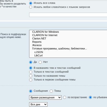
жны быть в
Искать все слова
 Вы можете разделить
те
*
в качестве
Искать любое слово/поиск с языком запросов
. Поиск в подфорумах
ющую опцию ниже.
Да
Нет
В названиях тем и текстах сообщений
Только в текстах сообщений
Только по названию темы
Только в первом сообщении темы
Сообщения
Темы
по возрастанию
по убыван