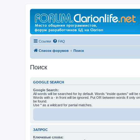
Ссылки
FAQ
Список форумов
Поиск
Поиск
GOOGLE SEARCH
Google Search:
All words will be searched for by default. Words “inside quotes” will be
Words with a - in front will be ignored. Put OR between words if only o
be found.
Use * as a wildcard for partial matches.
ЗАПРОС
Ключевые слова: