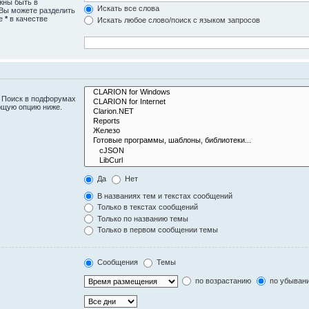
жны быть в
Искать все слова
 Вы можете разделить
те
*
в качестве
Искать любое слово/поиск с языком запросов
. Поиск в подфорумах
ющую опцию ниже.
Да
Нет
В названиях тем и текстах сообщений
Только в текстах сообщений
Только по названию темы
Только в первом сообщении темы
Сообщения
Темы
по возрастанию
по убыван