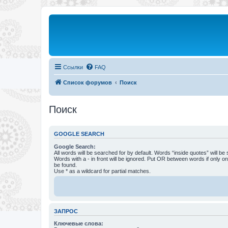
Ссылки
FAQ
Список форумов
Поиск
Поиск
GOOGLE SEARCH
Google Search:
All words will be searched for by default. Words “inside quotes” will be
Words with a - in front will be ignored. Put OR between words if only o
be found.
Use * as a wildcard for partial matches.
ЗАПРОС
Ключевые слова: