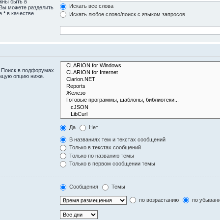
жны быть в
Искать все слова
 Вы можете разделить
те
*
в качестве
Искать любое слово/поиск с языком запросов
. Поиск в подфорумах
ющую опцию ниже.
Да
Нет
В названиях тем и текстах сообщений
Только в текстах сообщений
Только по названию темы
Только в первом сообщении темы
Сообщения
Темы
по возрастанию
по убыван