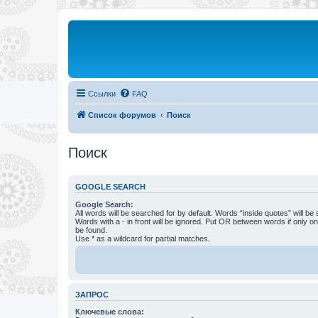
Ссылки
FAQ
Список форумов
Поиск
Поиск
GOOGLE SEARCH
Google Search:
All words will be searched for by default. Words “inside quotes” will be
Words with a - in front will be ignored. Put OR between words if only o
be found.
Use * as a wildcard for partial matches.
ЗАПРОС
Ключевые слова: