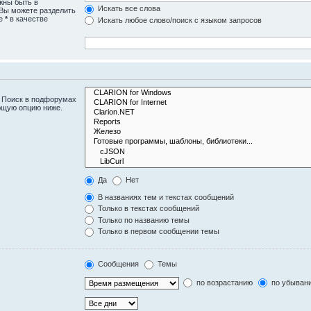
жны быть в
Искать все слова
 Вы можете разделить
те
*
в качестве
Искать любое слово/поиск с языком запросов
. Поиск в подфорумах
ющую опцию ниже.
Да
Нет
В названиях тем и текстах сообщений
Только в текстах сообщений
Только по названию темы
Только в первом сообщении темы
Сообщения
Темы
по возрастанию
по убыван