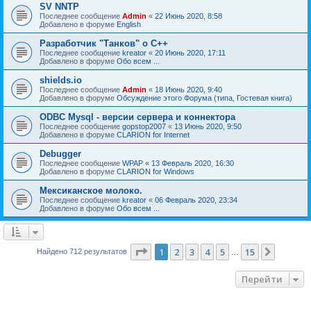
SV NNTP
Последнее сообщение
Admin
«
22 Июнь 2020, 8:58
Добавлено в форуме
English
Разработчик "Танков" о C++
Последнее сообщение
kreator
«
20 Июнь 2020, 17:11
Добавлено в форуме
Обо всем ...
shields.io
Последнее сообщение
Admin
«
18 Июнь 2020, 9:40
Добавлено в форуме
Обсуждение этого Форума (типа, Гостевая книга)
ODBC Mysql - версии сервера и коннектора
Последнее сообщение
gopstop2007
«
13 Июнь 2020, 9:50
Добавлено в форуме
CLARION for Internet
Debugger
Последнее сообщение
WPAP
«
13 Февраль 2020, 16:30
Добавлено в форуме
CLARION for Windows
Мексиканское молоко.
Последнее сообщение
kreator
«
06 Февраль 2020, 23:34
Добавлено в форуме
Обо всем ...
Страница
1
из
15
1
2
3
4
5
15
След.
Найдено 712 результатов
…
Перейти