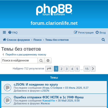
forum.clarionlife.net
FAQ
Регистрация
Вход
П
Список форумов
Поиск
Темы без ответов
о
Темы без ответов
и
Перейти к расширенному поиску
с
Поиск
Расширенный поиск
к
Страница
1
из
15
1
2
3
4
5
15
След.
Найдено 712 результатов
…
Темы
cJSON: И хождение по кругу
Последнее сообщение
Игорь Столяров
«
03 Июль 2026, 8:27
Добавлено в форуме
cJSON
Ошибка отправки ФЭС НСПК в 1с УНФ Фреш
Последнее сообщение
KawaiiYin
«
30 Май 2026, 8:58
Добавлено в форуме
Железо