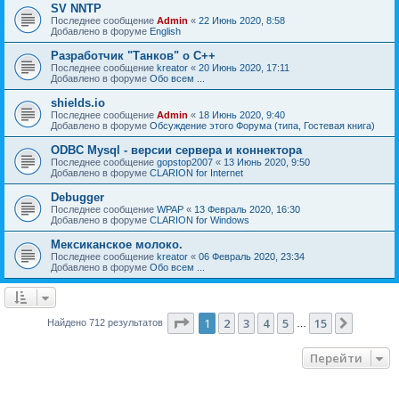
SV NNTP
Последнее сообщение
Admin
«
22 Июнь 2020, 8:58
Добавлено в форуме
English
Разработчик "Танков" о C++
Последнее сообщение
kreator
«
20 Июнь 2020, 17:11
Добавлено в форуме
Обо всем ...
shields.io
Последнее сообщение
Admin
«
18 Июнь 2020, 9:40
Добавлено в форуме
Обсуждение этого Форума (типа, Гостевая книга)
ODBC Mysql - версии сервера и коннектора
Последнее сообщение
gopstop2007
«
13 Июнь 2020, 9:50
Добавлено в форуме
CLARION for Internet
Debugger
Последнее сообщение
WPAP
«
13 Февраль 2020, 16:30
Добавлено в форуме
CLARION for Windows
Мексиканское молоко.
Последнее сообщение
kreator
«
06 Февраль 2020, 23:34
Добавлено в форуме
Обо всем ...
Страница
1
из
15
1
2
3
4
5
15
След.
Найдено 712 результатов
…
Перейти