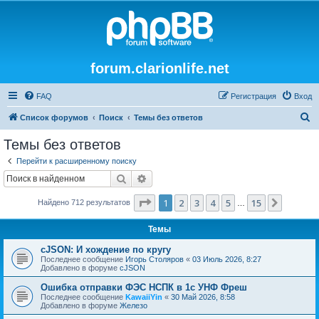
forum.clarionlife.net
FAQ
Регистрация
Вход
П
Список форумов
Поиск
Темы без ответов
о
Темы без ответов
и
Перейти к расширенному поиску
с
Поиск
Расширенный поиск
к
Страница
1
из
15
1
2
3
4
5
15
След.
Найдено 712 результатов
…
Темы
cJSON: И хождение по кругу
Последнее сообщение
Игорь Столяров
«
03 Июль 2026, 8:27
Добавлено в форуме
cJSON
Ошибка отправки ФЭС НСПК в 1с УНФ Фреш
Последнее сообщение
KawaiiYin
«
30 Май 2026, 8:58
Добавлено в форуме
Железо