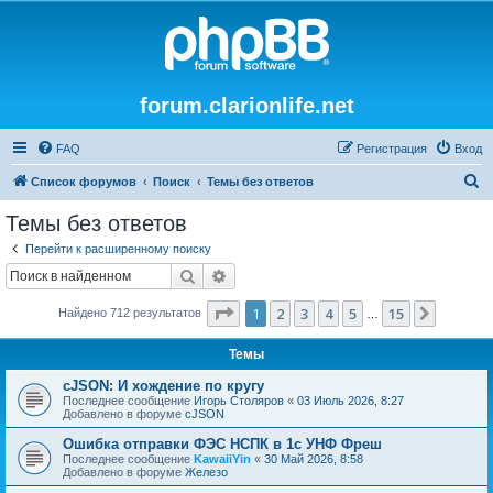
forum.clarionlife.net
FAQ
Регистрация
Вход
П
Список форумов
Поиск
Темы без ответов
о
Темы без ответов
и
Перейти к расширенному поиску
с
Поиск
Расширенный поиск
к
Страница
1
из
15
1
2
3
4
5
15
След.
Найдено 712 результатов
…
Темы
cJSON: И хождение по кругу
Последнее сообщение
Игорь Столяров
«
03 Июль 2026, 8:27
Добавлено в форуме
cJSON
Ошибка отправки ФЭС НСПК в 1с УНФ Фреш
Последнее сообщение
KawaiiYin
«
30 Май 2026, 8:58
Добавлено в форуме
Железо