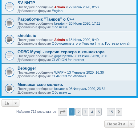
SV NNTP
Последнее сообщение
Admin
«
22 Июнь 2020, 8:58
Добавлено в форуме
English
Разработчик "Танков" о C++
Последнее сообщение
kreator
«
20 Июнь 2020, 17:11
Добавлено в форуме
Обо всем ...
shields.io
Последнее сообщение
Admin
«
18 Июнь 2020, 9:40
Добавлено в форуме
Обсуждение этого Форума (типа, Гостевая книга)
ODBC Mysql - версии сервера и коннектора
Последнее сообщение
gopstop2007
«
13 Июнь 2020, 9:50
Добавлено в форуме
CLARION for Internet
Debugger
Последнее сообщение
WPAP
«
13 Февраль 2020, 16:30
Добавлено в форуме
CLARION for Windows
Мексиканское молоко.
Последнее сообщение
kreator
«
06 Февраль 2020, 23:34
Добавлено в форуме
Обо всем ...
Страница
1
из
15
1
2
3
4
5
15
След.
Найдено 712 результатов
…
Перейти