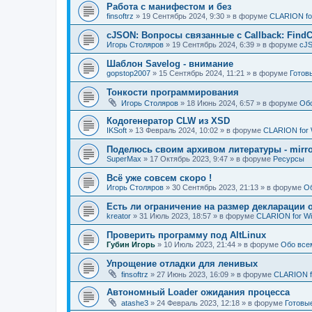
Работа с манифестом и без
finsoftrz
»
19 Сентябрь 2024, 9:30
» в форуме
CLARION fo
cJSON: Вопросы связанные с Callback: FindC
Игорь Столяров
»
19 Сентябрь 2024, 6:39
» в форуме
cJ
Шаблон Savelog - внимание
gopstop2007
»
15 Сентябрь 2024, 11:21
» в форуме
Готов
Тонкости программирования
Игорь Столяров
»
18 Июнь 2024, 6:57
» в форуме
Обо
Кодогенератор CLW из XSD
IKSoft
»
13 Февраль 2024, 10:02
» в форуме
CLARION for
Поделюсь своим архивом литературы - mirror
SuperMax
»
17 Октябрь 2023, 9:47
» в форуме
Ресурсы
Всё уже совсем скоро !
Игорь Столяров
»
30 Сентябрь 2023, 21:13
» в форуме
Об
Есть ли ограничение на размер декларации 
kreator
»
31 Июль 2023, 18:57
» в форуме
CLARION for W
Проверить программу под AltLinux
Губин Игорь
»
10 Июль 2023, 21:44
» в форуме
Обо всем
Упрощение отладки для ленивых
finsoftrz
»
27 Июнь 2023, 16:09
» в форуме
CLARION f
Автономный Loader ожидания процесса
atashe3
»
24 Февраль 2023, 12:18
» в форуме
Готовы