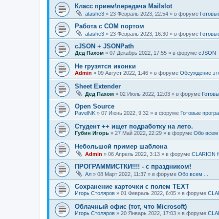
Класс прием\передача Mailslot
atashe3
»
23 Февраль 2023, 22:54
» в форуме
Готовы
Работа с COM портом
atashe3
»
23 Февраль 2023, 16:30
» в форуме
Готовы
cJSON + JSONPath
Дед Пахом
»
07 Декабрь 2022, 17:55
» в форуме
cJSON
Не грузятся иконки
Admin
»
09 Август 2022, 1:46
» в форуме
Обсуждение это
Sheet Extender
Дед Пахом
»
02 Июль 2022, 12:03
» в форуме
Готовы
Open Source
PavelNK
»
07 Июнь 2022, 9:32
» в форуме
Готовые програ
Студент ++ ищет подработку на лето.
Губин Игорь
»
27 Май 2022, 22:29
» в форуме
Обо всем .
Небольшой пример шаблона
Admin
»
06 Апрель 2022, 3:13
» в форуме
CLARION f
ПРОГРАММИСТКИ!!!! - с праздником!
Ал
»
08 Март 2022, 11:37
» в форуме
Обо всем ...
Сохранение карточки с полем TEXT
Игорь Столяров
»
01 Февраль 2022, 6:05
» в форуме
CLA
Облачный офис (тот, что Microsoft)
Игорь Столяров
»
20 Январь 2022, 17:03
» в форуме
CLA