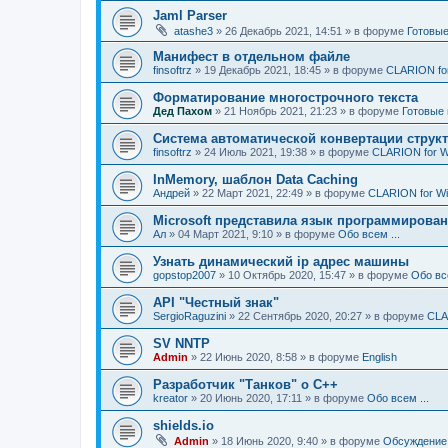
Jaml Parser
atashe3
»
26 Декабрь 2021, 14:51
» в форуме
Готовые
Манифест в отдельном файле
finsoftrz
»
19 Декабрь 2021, 18:45
» в форуме
CLARION fo
Форматирование многострочного текста
Дед Пахом
»
21 Ноябрь 2021, 21:23
» в форуме
Готовые 
Система автоматической конвертации струк
finsoftrz
»
24 Июль 2021, 19:38
» в форуме
CLARION for 
InMemory, шаблон Data Caching
Андрей
»
22 Март 2021, 22:49
» в форуме
CLARION for W
Microsoft представила язык программирован
Ал
»
04 Март 2021, 9:10
» в форуме
Обо всем ...
Узнать динамический ip адрес машины
gopstop2007
»
10 Октябрь 2020, 15:47
» в форуме
Обо все
API "Честный знак"
SergioRaguzini
»
22 Сентябрь 2020, 20:27
» в форуме
CLA
SV NNTP
Admin
»
22 Июнь 2020, 8:58
» в форуме
English
Разработчик "Танков" о C++
kreator
»
20 Июнь 2020, 17:11
» в форуме
Обо всем ...
shields.io
Admin
»
18 Июнь 2020, 9:40
» в форуме
Обсуждение 