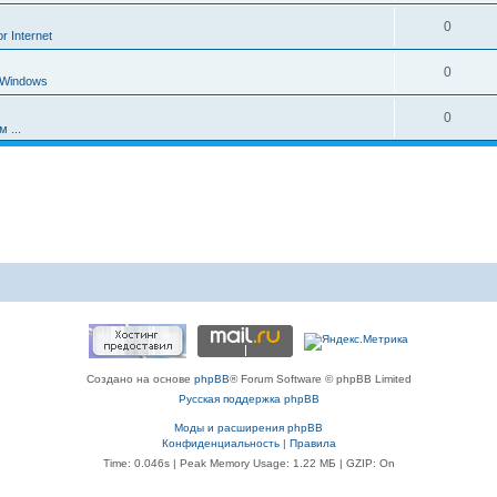
т
т
е
О
0
ы
 Internet
в
т
т
е
О
0
ы
 Windows
в
т
т
е
О
0
ы
в
 ...
т
т
е
ы
в
т
е
ы
т
ы
Создано на основе
phpBB
® Forum Software © phpBB Limited
Русская поддержка phpBB
Моды и расширения phpBB
Конфиденциальность
|
Правила
Time: 0.046s
| Peak Memory Usage: 1.22 МБ | GZIP: On