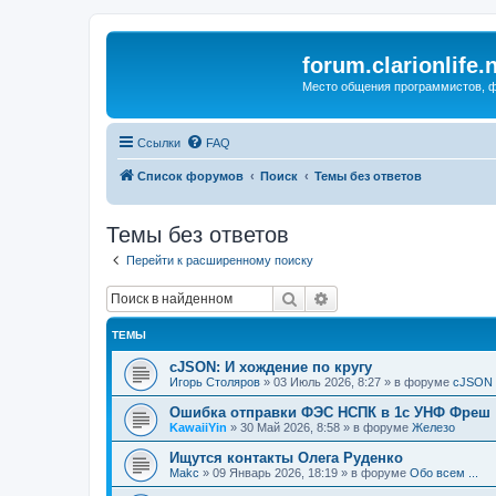
forum.clarionlife.
Место общения программистов, фо
Ссылки
FAQ
Список форумов
Поиск
Темы без ответов
Темы без ответов
Перейти к расширенному поиску
Поиск
Расширенный поиск
ТЕМЫ
cJSON: И хождение по кругу
Игорь Столяров
»
03 Июль 2026, 8:27
» в форуме
cJSON
Ошибка отправки ФЭС НСПК в 1с УНФ Фреш
KawaiiYin
»
30 Май 2026, 8:58
» в форуме
Железо
Ищутся контакты Олега Руденко
Makc
»
09 Январь 2026, 18:19
» в форуме
Обо всем ...