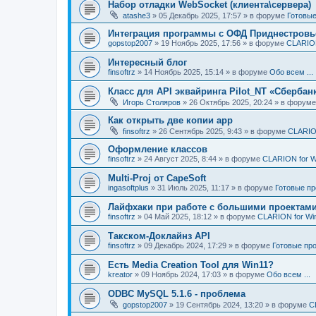
Набор отладки WebSocket (клиента\сервера)
atashe3
»
05 Декабрь 2025, 17:57
» в форуме
Готовые
Интеграция программы с ОФД Приднестровь
gopstop2007
»
19 Ноябрь 2025, 17:56
» в форуме
CLARION
Интересный блог
finsoftrz
»
14 Ноябрь 2025, 15:14
» в форуме
Обо всем ...
Класс для API эквайринга Pilot_NT «Сбербан
Игорь Столяров
»
26 Октябрь 2025, 20:24
» в форум
Как открыть две копии app
finsoftrz
»
26 Сентябрь 2025, 9:43
» в форуме
CLARIO
Оформление классов
finsoftrz
»
24 Август 2025, 8:44
» в форуме
CLARION for 
Multi-Proj от CapeSoft
ingasoftplus
»
31 Июль 2025, 11:17
» в форуме
Готовые пр
Лайфхаки при работе с большими проектам
finsoftrz
»
04 Май 2025, 18:12
» в форуме
CLARION for Wi
Такском-Доклайнз API
finsoftrz
»
09 Декабрь 2024, 17:29
» в форуме
Готовые про
Есть Media Creation Tool для Win11?
kreator
»
09 Ноябрь 2024, 17:03
» в форуме
Обо всем ...
ODBC MySQL 5.1.6 - проблема
gopstop2007
»
19 Сентябрь 2024, 13:20
» в форуме
C