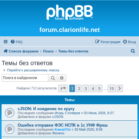
forum.clarionlife.net
FAQ
Регистрация
Вход
П
Список форумов
Поиск
Темы без ответов
о
Темы без ответов
и
Перейти к расширенному поиску
с
Поиск
Расширенный поиск
к
Страница
1
из
15
1
2
3
4
5
15
След.
Найдено 712 результатов
…
Темы
cJSON: И хождение по кругу
Последнее сообщение
Игорь Столяров
«
03 Июль 2026, 8:27
Добавлено в форуме
cJSON
Ошибка отправки ФЭС НСПК в 1с УНФ Фреш
Последнее сообщение
KawaiiYin
«
30 Май 2026, 8:58
Добавлено в форуме
Железо