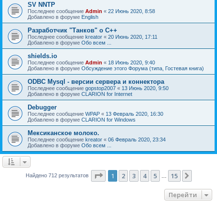
SV NNTP
Последнее сообщение
Admin
«
22 Июнь 2020, 8:58
Добавлено в форуме
English
Разработчик "Танков" о C++
Последнее сообщение
kreator
«
20 Июнь 2020, 17:11
Добавлено в форуме
Обо всем ...
shields.io
Последнее сообщение
Admin
«
18 Июнь 2020, 9:40
Добавлено в форуме
Обсуждение этого Форума (типа, Гостевая книга)
ODBC Mysql - версии сервера и коннектора
Последнее сообщение
gopstop2007
«
13 Июнь 2020, 9:50
Добавлено в форуме
CLARION for Internet
Debugger
Последнее сообщение
WPAP
«
13 Февраль 2020, 16:30
Добавлено в форуме
CLARION for Windows
Мексиканское молоко.
Последнее сообщение
kreator
«
06 Февраль 2020, 23:34
Добавлено в форуме
Обо всем ...
Страница
1
из
15
1
2
3
4
5
15
След.
Найдено 712 результатов
…
Перейти