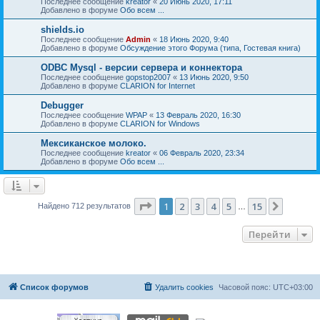
Последнее сообщение
kreator
«
20 Июнь 2020, 17:11
Добавлено в форуме
Обо всем ...
shields.io
Последнее сообщение
Admin
«
18 Июнь 2020, 9:40
Добавлено в форуме
Обсуждение этого Форума (типа, Гостевая книга)
ODBC Mysql - версии сервера и коннектора
Последнее сообщение
gopstop2007
«
13 Июнь 2020, 9:50
Добавлено в форуме
CLARION for Internet
Debugger
Последнее сообщение
WPAP
«
13 Февраль 2020, 16:30
Добавлено в форуме
CLARION for Windows
Мексиканское молоко.
Последнее сообщение
kreator
«
06 Февраль 2020, 23:34
Добавлено в форуме
Обо всем ...
Страница
1
из
15
1
2
3
4
5
15
След.
Найдено 712 результатов
…
Перейти
Список форумов
Удалить cookies
Часовой пояс:
UTC+03:00