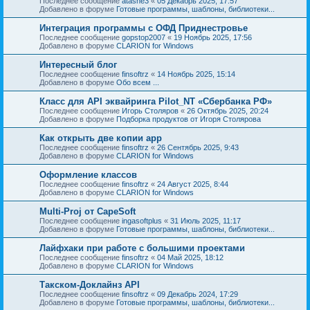
Последнее сообщение
atashe3
«
05 Декабрь 2025, 17:57
Добавлено в форуме
Готовые программы, шаблоны, библиотеки...
Интеграция программы с ОФД Приднестровье
Последнее сообщение
gopstop2007
«
19 Ноябрь 2025, 17:56
Добавлено в форуме
CLARION for Windows
Интересный блог
Последнее сообщение
finsoftrz
«
14 Ноябрь 2025, 15:14
Добавлено в форуме
Обо всем ...
Класс для API эквайринга Pilot_NT «Сбербанка РФ»
Последнее сообщение
Игорь Столяров
«
26 Октябрь 2025, 20:24
Добавлено в форуме
Подборка продуктов от Игоря Столярова
Как открыть две копии app
Последнее сообщение
finsoftrz
«
26 Сентябрь 2025, 9:43
Добавлено в форуме
CLARION for Windows
Оформление классов
Последнее сообщение
finsoftrz
«
24 Август 2025, 8:44
Добавлено в форуме
CLARION for Windows
Multi-Proj от CapeSoft
Последнее сообщение
ingasoftplus
«
31 Июль 2025, 11:17
Добавлено в форуме
Готовые программы, шаблоны, библиотеки...
Лайфхаки при работе с большими проектами
Последнее сообщение
finsoftrz
«
04 Май 2025, 18:12
Добавлено в форуме
CLARION for Windows
Такском-Доклайнз API
Последнее сообщение
finsoftrz
«
09 Декабрь 2024, 17:29
Добавлено в форуме
Готовые программы, шаблоны, библиотеки...