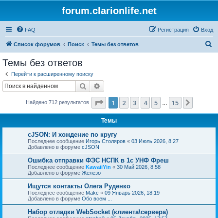
forum.clarionlife.net
FAQ
Регистрация
Вход
П
Список форумов
Поиск
Темы без ответов
о
Темы без ответов
и
Перейти к расширенному поиску
с
Поиск
Расширенный поиск
к
Страница
1
из
15
1
2
3
4
5
15
След.
Найдено 712 результатов
…
Темы
cJSON: И хождение по кругу
Последнее сообщение
Игорь Столяров
«
03 Июль 2026, 8:27
Добавлено в форуме
cJSON
Ошибка отправки ФЭС НСПК в 1с УНФ Фреш
Последнее сообщение
KawaiiYin
«
30 Май 2026, 8:58
Добавлено в форуме
Железо
Ищутся контакты Олега Руденко
Последнее сообщение
Makc
«
09 Январь 2026, 18:19
Добавлено в форуме
Обо всем ...
Набор отладки WebSocket (клиента\сервера)