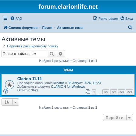
forum.clarionlife.net
FAQ
Регистрация
Вход
П
Список форумов
Поиск
Активные темы
о
Активные темы
и
Перейти к расширенному поиску
с
Поиск
Расширенный поиск
к
Найден 1 результат • Страница
1
из
1
Темы
Clarion 11-12
Последнее сообщение
kreator
«
08 Август 2026, 12:23
Добавлено в форуме
CLARION for Windows
Ответы:
3422
1
226
227
228
229
…
Найден 1 результат • Страница
1
из
1
Перейти