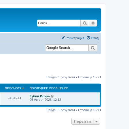
Поиск
Расширенный по
Регистрация
Вход
Найден 1 результат • Страница
1
из
1
ПРОСМОТРЫ
ПОСЛЕДНЕЕ СООБЩЕНИЕ
П
Губин Игорь
П
2434941
о
05 Август 2026, 12:12
с
р
л
е
Найден 1 результат • Страница
1
из
1
о
д
н
с
е
Перейти
е
с
м