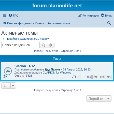
forum.clarionlife.net
FAQ
Регистрация
Вход
П
Список форумов
Поиск
Активные темы
о
Активные темы
и
Перейти к расширенному поиску
с
Поиск
Расширенный поиск
к
Найден 1 результат • Страница
1
из
1
Темы
Clarion 11-12
Последнее сообщение
Дед Пахом
«
08 Август 2026, 16:33
Добавлено в форуме
CLARION for Windows
Ответы:
3426
1
226
227
228
229
…
Найден 1 результат • Страница
1
из
1
Перейти