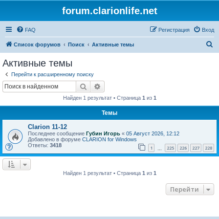
forum.clarionlife.net
FAQ
Регистрация
Вход
П
Список форумов
Поиск
Активные темы
о
Активные темы
и
Перейти к расширенному поиску
с
Поиск
Расширенный поиск
к
Найден 1 результат • Страница
1
из
1
Темы
Clarion 11-12
Последнее сообщение
Губин Игорь
«
05 Август 2026, 12:12
Добавлено в форуме
CLARION for Windows
Ответы:
3418
1
225
226
227
228
…
Найден 1 результат • Страница
1
из
1
Перейти